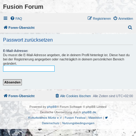
Fusion Forum
FAQ
Registrieren
Anmelden
S
Foren-Übersicht
u
Passwort zurücksetzen
c
h
E-Mail-Adresse:
Du musst die E-Mail-Adresse angeben, die in deinem Profil hinterlegt ist. Diese hast du
e
bei der Registrierung angegeben oder nachträglich in deinem persönlichen Bereich
geändert.
Foren-Übersicht
Alle Cookies löschen
Alle Zeiten sind
UTC+02:00
Powered by
phpBB
® Forum Software © phpBB Limited
Deutsche Übersetzung durch
phpBB.de
Kulturkosmos Müritz e.V
|
Fusion Festival
|
Mastodon
|
Datenschutz
|
Nutzungsbedingungen