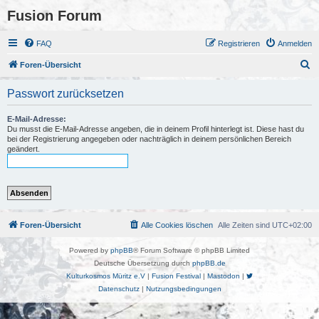
Fusion Forum
FAQ
Registrieren
Anmelden
S
Foren-Übersicht
u
Passwort zurücksetzen
c
h
E-Mail-Adresse:
Du musst die E-Mail-Adresse angeben, die in deinem Profil hinterlegt ist. Diese hast du
e
bei der Registrierung angegeben oder nachträglich in deinem persönlichen Bereich
geändert.
Foren-Übersicht
Alle Cookies löschen
Alle Zeiten sind
UTC+02:00
Powered by
phpBB
® Forum Software © phpBB Limited
Deutsche Übersetzung durch
phpBB.de
Kulturkosmos Müritz e.V
|
Fusion Festival
|
Mastodon
|
Datenschutz
|
Nutzungsbedingungen