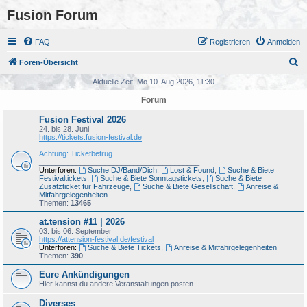
Fusion Forum
FAQ
Registrieren
Anmelden
S
Foren-Übersicht
u
Aktuelle Zeit: Mo 10. Aug 2026, 11:30
c
Forum
h
Fusion Festival 2026
e
24. bis 28. Juni
https://tickets.fusion-festival.de
Achtung: Ticketbetrug
_______________________________________
Unterforen:
Suche DJ/Band/Dich
,
Lost & Found
,
Suche & Biete
Festivaltickets
,
Suche & Biete Sonntagstickets
,
Suche & Biete
Zusatzticket für Fahrzeuge
,
Suche & Biete Gesellschaft
,
Anreise &
Mitfahrgelegenheiten
Themen:
13465
at.tension #11 | 2026
03. bis 06. September
https://attension-festival.de/festival
Unterforen:
Suche & Biete Tickets
,
Anreise & Mitfahrgelegenheiten
Themen:
390
Eure Ankündigungen
Hier kannst du andere Veranstaltungen posten
Diverses