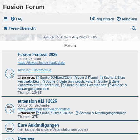
Fusion Forum
FAQ
Registrieren
Anmelden
S
Foren-Übersicht
u
Aktuelle Zeit: Sa 8. Aug 2026, 07:05
c
Forum
h
Fusion Festival 2026
e
24. bis 28. Juni
https://tickets.fusion-festival.de
Achtung: Ticketbetrug
_______________________________________
Unterforen:
Suche DJ/Band/Dich
,
Lost & Found
,
Suche & Biete
Festivaltickets
,
Suche & Biete Sonntagstickets
,
Suche & Biete
Zusatzticket für Fahrzeuge
,
Suche & Biete Gesellschaft
,
Anreise &
Mitfahrgelegenheiten
Themen:
13465
at.tension #11 | 2026
03. bis 06. September
https://attension-festival.de/festival
Unterforen:
Suche & Biete Tickets
,
Anreise & Mitfahrgelegenheiten
Themen:
375
Eure Ankündigungen
Hier kannst du andere Veranstaltungen posten
Diverses