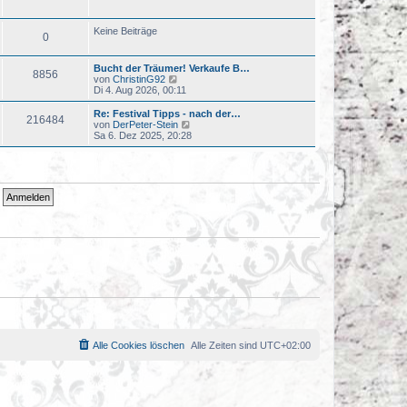
u
t
e
r
s
a
Keine Beiträge
0
t
g
e
r
Bucht der Träumer! Verkaufe B…
B
8856
N
von
ChristinG92
e
e
Di 4. Aug 2026, 00:11
i
u
t
e
r
Re: Festival Tipps - nach der…
216484
s
a
N
von
DerPeter-Stein
t
g
e
Sa 6. Dez 2025, 20:28
e
u
r
e
B
s
e
t
i
e
t
r
r
B
a
e
g
i
t
r
a
g
Alle Cookies löschen
Alle Zeiten sind
UTC+02:00