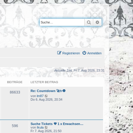
Suche
Erweiterte Suche
Registrieren
Anmelden
Aktuelle Zeit: Fr 7. Aug 2026, 23:31
BEITRÄGE
LETZTER BEITRAG
Re: Countdown 🚀✨👽
86633
N
von
lm87
e
Do 6. Aug 2026, 20:34
u
e
s
t
e
r
Suche Tickets 💜 1 x Erwachsen…
B
596
N
von
Ikula
e
e
Fr 7. Aug 2026, 21:50
i