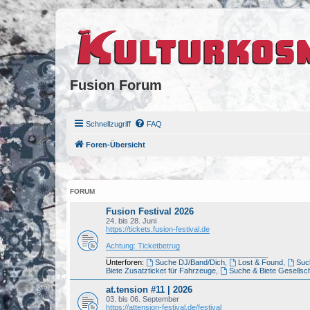
Fusion Forum
Schnellzugriff
FAQ
Foren-Übersicht
FORUM
Fusion Festival 2026
24. bis 28. Juni
https://tickets.fusion-festival.de
Achtung: Ticketbetrug
_______________________________________
Unterforen:
Suche DJ/Band/Dich
,
Lost & Found
,
Such
Biete Zusatzticket für Fahrzeuge
,
Suche & Biete Gesellsch
at.tension #11 | 2026
03. bis 06. September
https://attension-festival.de/festival