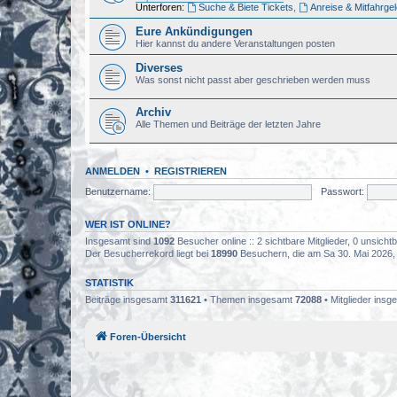
Unterforen:
Suche & Biete Tickets
,
Anreise & Mitfahrge
Eure Ankündigungen
Hier kannst du andere Veranstaltungen posten
Diverses
Was sonst nicht passt aber geschrieben werden muss
Archiv
Alle Themen und Beiträge der letzten Jahre
ANMELDEN
•
REGISTRIEREN
Benutzername:
Passwort:
WER IST ONLINE?
Insgesamt sind
1092
Besucher online :: 2 sichtbare Mitglieder, 0 unsich
Der Besucherrekord liegt bei
18990
Besuchern, die am Sa 30. Mai 2026, 0
STATISTIK
Beiträge insgesamt
311621
• Themen insgesamt
72088
• Mitglieder ins
Foren-Übersicht