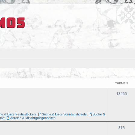
THEMEN
13465
e & Biete Festivaltickets
,
Suche & Biete Sonntagstickets
,
Suche &
aft
,
Anreise & Mitfahrgelegenheiten
375