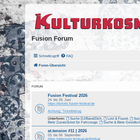
Fusion Forum
Schnellzugriff
FAQ
Foren-Übersicht
FORUM
Fusion Festival 2026
24. bis 28. Juni
https://tickets.fusion-festival.de
Achtung: Ticketbetrug
_______________________________________
Unterforen:
Suche DJ/Band/Dich
,
Lost & Found
,
Such
Biete Zusatzticket für Fahrzeuge
,
Suche & Biete Gesellsch
at.tension #11 | 2026
03. bis 06. September
https://attension-festival.de/festival