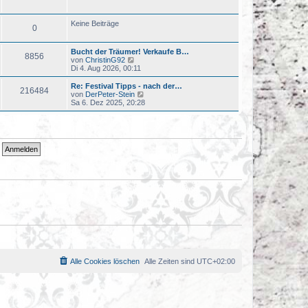
u
t
e
r
s
a
Keine Beiträge
0
t
g
e
r
Bucht der Träumer! Verkaufe B…
B
8856
N
von
ChristinG92
e
e
Di 4. Aug 2026, 00:11
i
u
t
e
r
Re: Festival Tipps - nach der…
216484
s
a
N
von
DerPeter-Stein
t
g
e
Sa 6. Dez 2025, 20:28
e
u
r
e
B
s
e
t
i
e
t
r
r
B
a
e
g
i
t
r
a
g
Alle Cookies löschen
Alle Zeiten sind
UTC+02:00