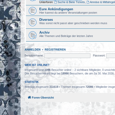
Unterforen:
Suche & Biete Tickets
,
Anreise & Mitfahrge
Eure Ankündigungen
Hier kannst du andere Veranstaltungen posten
Diverses
Was sonst nicht passt aber geschrieben werden muss
Archiv
Alle Themen und Beiträge der letzten Jahre
ANMELDEN
•
REGISTRIEREN
Benutzername:
Passwort:
WER IST ONLINE?
Insgesamt sind
1096
Besucher online :: 2 sichtbare Mitglieder, 0 unsich
Der Besucherrekord liegt bei
18990
Besuchern, die am Sa 30. Mai 2026, 0
STATISTIK
Beiträge insgesamt
311619
• Themen insgesamt
72086
• Mitglieder ins
Foren-Übersicht