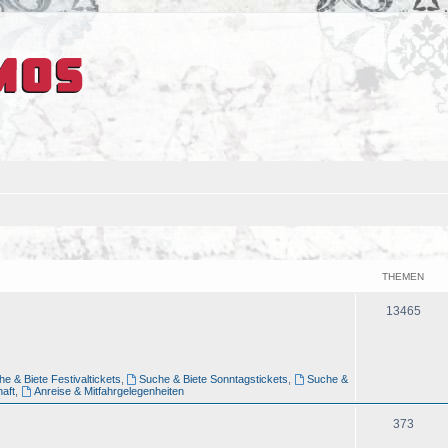
THEMEN
13465
e & Biete Festivaltickets
,
Suche & Biete Sonntagstickets
,
Suche &
aft
,
Anreise & Mitfahrgelegenheiten
373