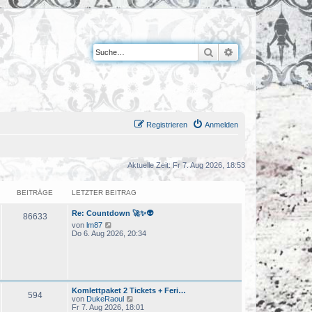
Suche
Erweiterte Suche
Registrieren
Anmelden
Aktuelle Zeit: Fr 7. Aug 2026, 18:53
BEITRÄGE
LETZTER BEITRAG
Re: Countdown 🚀✨👽
86633
N
von
lm87
e
Do 6. Aug 2026, 20:34
u
e
s
t
e
r
Komlettpaket 2 Tickets + Feri…
B
594
N
von
DukeRaoul
e
e
Fr 7. Aug 2026, 18:01
i