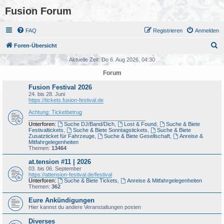
Fusion Forum
FAQ
Registrieren
Anmelden
S
Foren-Übersicht
u
Aktuelle Zeit: Do 6. Aug 2026, 04:30
c
Forum
h
Fusion Festival 2026
e
24. bis 28. Juni
https://tickets.fusion-festival.de
Achtung: Ticketbetrug
_______________________________________
Unterforen:
Suche DJ/Band/Dich
,
Lost & Found
,
Suche & Biete
Festivaltickets
,
Suche & Biete Sonntagstickets
,
Suche & Biete
Zusatzticket für Fahrzeuge
,
Suche & Biete Gesellschaft
,
Anreise &
Mitfahrgelegenheiten
Themen:
13464
at.tension #11 | 2026
03. bis 06. September
https://attension-festival.de/festival
Unterforen:
Suche & Biete Tickets
,
Anreise & Mitfahrgelegenheiten
Themen:
362
Eure Ankündigungen
Hier kannst du andere Veranstaltungen posten
Diverses