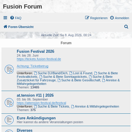
Fusion Forum
FAQ
Registrieren
Anmelden
S
Foren-Übersicht
u
Aktuelle Zeit: Sa 8. Aug 2026, 00:24
c
Forum
h
Fusion Festival 2026
e
24. bis 28. Juni
https://tickets.fusion-festival.de
Achtung: Ticketbetrug
_______________________________________
Unterforen:
Suche DJ/Band/Dich
,
Lost & Found
,
Suche & Biete
Festivaltickets
,
Suche & Biete Sonntagstickets
,
Suche & Biete
Zusatzticket für Fahrzeuge
,
Suche & Biete Gesellschaft
,
Anreise &
Mitfahrgelegenheiten
Themen:
13465
at.tension #11 | 2026
03. bis 06. September
https://attension-festival.de/festival
Unterforen:
Suche & Biete Tickets
,
Anreise & Mitfahrgelegenheiten
Themen:
375
Eure Ankündigungen
Hier kannst du andere Veranstaltungen posten
Diverses