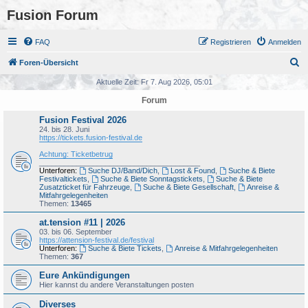
Fusion Forum
FAQ
Registrieren
Anmelden
S
Foren-Übersicht
u
Aktuelle Zeit: Fr 7. Aug 2026, 05:01
c
Forum
h
Fusion Festival 2026
e
24. bis 28. Juni
https://tickets.fusion-festival.de
Achtung: Ticketbetrug
_______________________________________
Unterforen:
Suche DJ/Band/Dich
,
Lost & Found
,
Suche & Biete
Festivaltickets
,
Suche & Biete Sonntagstickets
,
Suche & Biete
Zusatzticket für Fahrzeuge
,
Suche & Biete Gesellschaft
,
Anreise &
Mitfahrgelegenheiten
Themen:
13465
at.tension #11 | 2026
03. bis 06. September
https://attension-festival.de/festival
Unterforen:
Suche & Biete Tickets
,
Anreise & Mitfahrgelegenheiten
Themen:
367
Eure Ankündigungen
Hier kannst du andere Veranstaltungen posten
Diverses