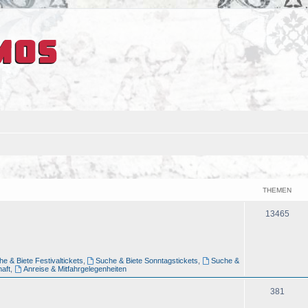
THEMEN
13465
e & Biete Festivaltickets
,
Suche & Biete Sonntagstickets
,
Suche &
aft
,
Anreise & Mitfahrgelegenheiten
381