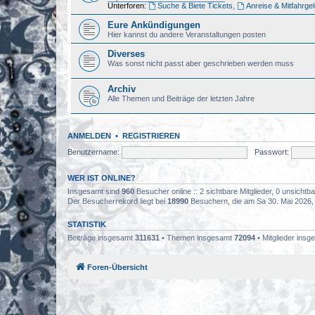
Unterforen:
Suche & Biete Tickets
,
Anreise & Mitfahrge
Eure Ankündigungen
Hier kannst du andere Veranstaltungen posten
Diverses
Was sonst nicht passt aber geschrieben werden muss
Archiv
Alle Themen und Beiträge der letzten Jahre
ANMELDEN
•
REGISTRIEREN
Benutzername:
Passwort:
WER IST ONLINE?
Insgesamt sind
960
Besucher online :: 2 sichtbare Mitglieder, 0 unsicht
Der Besucherrekord liegt bei
18990
Besuchern, die am Sa 30. Mai 2026, 0
STATISTIK
Beiträge insgesamt
311631
• Themen insgesamt
72094
• Mitglieder ins
Foren-Übersicht