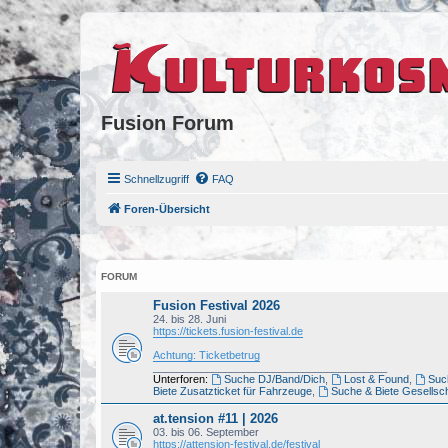
Fusion Forum
Schnellzugriff
FAQ
Foren-Übersicht
FORUM
Fusion Festival 2026
24. bis 28. Juni
https://tickets.fusion-festival.de
Achtung: Ticketbetrug
_______________________________________
Unterforen:
Suche DJ/Band/Dich
,
Lost & Found
,
Such
Biete Zusatzticket für Fahrzeuge
,
Suche & Biete Gesellsch
at.tension #11 | 2026
03. bis 06. September
https://attension-festival.de/festival