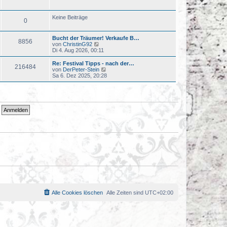
u
t
e
r
s
a
Keine Beiträge
0
t
g
e
r
Bucht der Träumer! Verkaufe B…
B
8856
N
von
ChristinG92
e
e
Di 4. Aug 2026, 00:11
i
u
t
e
r
Re: Festival Tipps - nach der…
216484
s
a
N
von
DerPeter-Stein
t
g
e
Sa 6. Dez 2025, 20:28
e
u
r
e
B
s
e
t
i
e
t
r
r
B
a
e
g
i
t
r
a
g
Alle Cookies löschen
Alle Zeiten sind
UTC+02:00