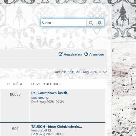
Suche
Erweiterte Suche
Registrieren
Anmelden
Aktuelle Zeit: So 9. Aug 2026, 10:52
BEITRÄGE
LETZTER BEITRAG
Re: Countdown 🚀✨👽
86633
N
von
lm87
e
Do 6. Aug 2026, 20:34
u
e
s
t
e
r
TAUSCH - biete Kleinkindertic…
B
606
N
von
crsbdt
e
e
So 9. Aug 2026, 10:45
i