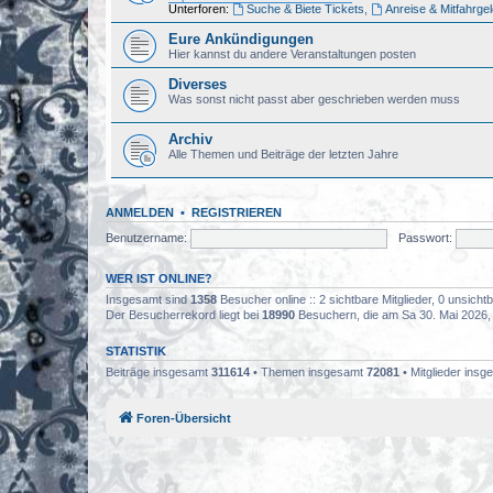
Unterforen:
Suche & Biete Tickets
,
Anreise & Mitfahrge
Eure Ankündigungen
Hier kannst du andere Veranstaltungen posten
Diverses
Was sonst nicht passt aber geschrieben werden muss
Archiv
Alle Themen und Beiträge der letzten Jahre
ANMELDEN
•
REGISTRIEREN
Benutzername:
Passwort:
WER IST ONLINE?
Insgesamt sind
1358
Besucher online :: 2 sichtbare Mitglieder, 0 unsich
Der Besucherrekord liegt bei
18990
Besuchern, die am Sa 30. Mai 2026, 0
STATISTIK
Beiträge insgesamt
311614
• Themen insgesamt
72081
• Mitglieder ins
Foren-Übersicht