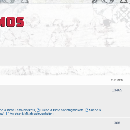
THEMEN
13465
e & Biete Festivaltickets
,
Suche & Biete Sonntagstickets
,
Suche &
aft
,
Anreise & Mitfahrgelegenheiten
368