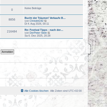
u
t
e
r
s
a
Keine Beiträge
0
t
g
e
r
Bucht der Träumer! Verkaufe B…
B
8856
N
von
ChristinG92
e
e
Di 4. Aug 2026, 00:11
i
u
t
e
r
Re: Festival Tipps - nach der…
216484
s
a
N
von
DerPeter-Stein
t
g
e
Sa 6. Dez 2025, 20:28
e
u
r
e
B
s
e
t
i
e
t
r
r
B
a
e
g
i
t
r
a
g
Alle Cookies löschen
Alle Zeiten sind
UTC+02:00