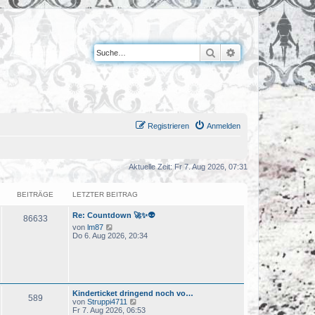
Suche
Erweiterte Suche
Registrieren
Anmelden
Aktuelle Zeit: Fr 7. Aug 2026, 07:31
BEITRÄGE
LETZTER BEITRAG
Re: Countdown 🚀✨👽
86633
N
von
lm87
e
Do 6. Aug 2026, 20:34
u
e
s
t
e
r
Kinderticket dringend noch vo…
B
589
N
von
Struppi4711
e
e
Fr 7. Aug 2026, 06:53
i