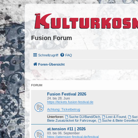
Fusion Forum
Schnellzugriff
FAQ
Foren-Übersicht
FORUM
Fusion Festival 2026
24. bis 28. Juni
https://tickets.fusion-festival.de
Achtung: Ticketbetrug
_______________________________________
Unterforen:
Suche DJ/Band/Dich
,
Lost & Found
,
Such
Biete Zusatzticket für Fahrzeuge
,
Suche & Biete Gesellsch
at.tension #11 | 2026
03. bis 06. September
https://attension-festival.de/festival