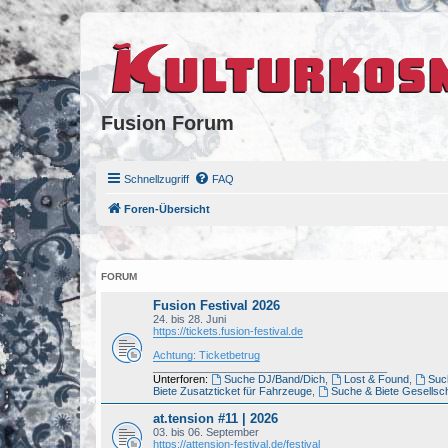
Fusion Forum
Schnellzugriff
FAQ
Foren-Übersicht
FORUM
Fusion Festival 2026
24. bis 28. Juni
https://tickets.fusion-festival.de
Achtung: Ticketbetrug
_______________________________________
Unterforen:
Suche DJ/Band/Dich
,
Lost & Found
,
Such
Biete Zusatzticket für Fahrzeuge
,
Suche & Biete Gesellsch
at.tension #11 | 2026
03. bis 06. September
https://attension-festival.de/festival