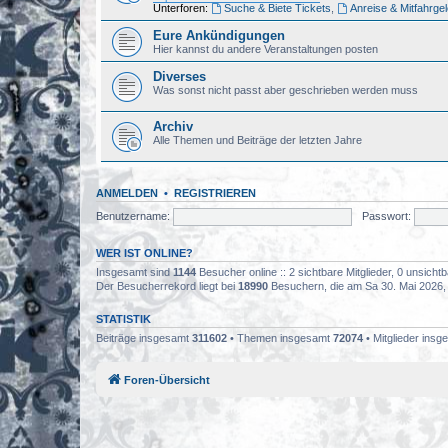
Unterforen:
Suche & Biete Tickets
,
Anreise & Mitfahrge
Eure Ankündigungen
Hier kannst du andere Veranstaltungen posten
Diverses
Was sonst nicht passt aber geschrieben werden muss
Archiv
Alle Themen und Beiträge der letzten Jahre
ANMELDEN
•
REGISTRIEREN
Benutzername:
Passwort:
WER IST ONLINE?
Insgesamt sind
1144
Besucher online :: 2 sichtbare Mitglieder, 0 unsich
Der Besucherrekord liegt bei
18990
Besuchern, die am Sa 30. Mai 2026, 0
STATISTIK
Beiträge insgesamt
311602
• Themen insgesamt
72074
• Mitglieder ins
Foren-Übersicht