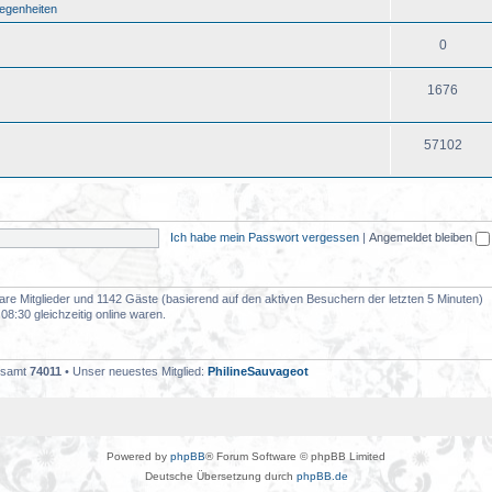
legenheiten
0
1676
57102
Ich habe mein Passwort vergessen
|
Angemeldet bleiben
tbare Mitglieder und 1142 Gäste (basierend auf den aktiven Besuchern der letzten 5 Minuten)
8:30 gleichzeitig online waren.
gesamt
74011
• Unser neuestes Mitglied:
PhilineSauvageot
Powered by
phpBB
® Forum Software © phpBB Limited
Deutsche Übersetzung durch
phpBB.de