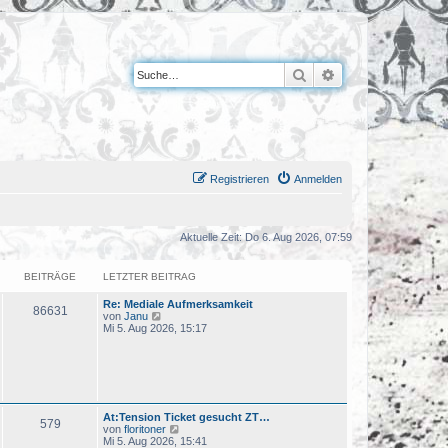
Suche
Erweiterte Suche
Registrieren
Anmelden
Aktuelle Zeit: Do 6. Aug 2026, 07:59
BEITRÄGE
LETZTER BEITRAG
Re: Mediale Aufmerksamkeit
86631
N
von
Janu
e
Mi 5. Aug 2026, 15:17
u
e
s
t
e
r
B
At:Tension Ticket gesucht ZT…
579
e
N
von
floritoner
i
e
Mi 5. Aug 2026, 15:41
t