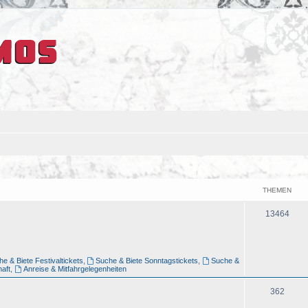
THEMEN
13464
e & Biete Festivaltickets
,
Suche & Biete Sonntagstickets
,
Suche &
aft
,
Anreise & Mitfahrgelegenheiten
362