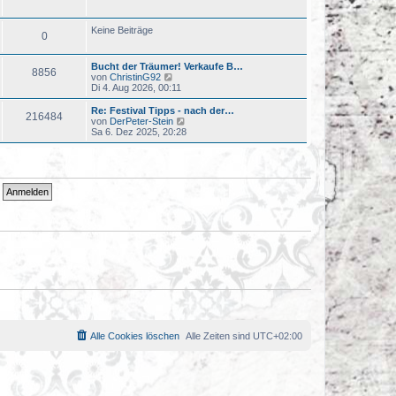
u
r
e
a
s
Keine Beiträge
g
0
t
e
r
Bucht der Träumer! Verkaufe B…
B
8856
N
von
ChristinG92
e
e
Di 4. Aug 2026, 00:11
i
u
t
e
r
Re: Festival Tipps - nach der…
216484
s
a
N
von
DerPeter-Stein
t
g
e
Sa 6. Dez 2025, 20:28
e
u
r
e
B
s
e
t
i
e
t
r
r
B
a
e
g
i
t
r
a
g
Alle Cookies löschen
Alle Zeiten sind
UTC+02:00