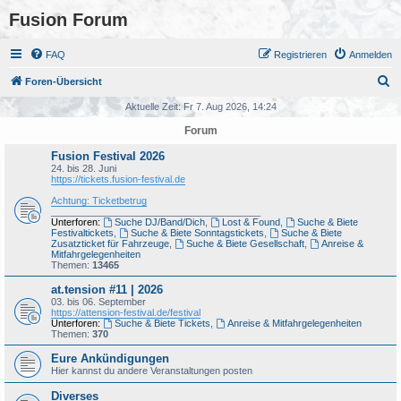
Fusion Forum
FAQ
Registrieren
Anmelden
S
Foren-Übersicht
u
Aktuelle Zeit: Fr 7. Aug 2026, 14:24
c
Forum
h
Fusion Festival 2026
e
24. bis 28. Juni
https://tickets.fusion-festival.de
Achtung: Ticketbetrug
_______________________________________
Unterforen:
Suche DJ/Band/Dich
,
Lost & Found
,
Suche & Biete
Festivaltickets
,
Suche & Biete Sonntagstickets
,
Suche & Biete
Zusatzticket für Fahrzeuge
,
Suche & Biete Gesellschaft
,
Anreise &
Mitfahrgelegenheiten
Themen:
13465
at.tension #11 | 2026
03. bis 06. September
https://attension-festival.de/festival
Unterforen:
Suche & Biete Tickets
,
Anreise & Mitfahrgelegenheiten
Themen:
370
Eure Ankündigungen
Hier kannst du andere Veranstaltungen posten
Diverses