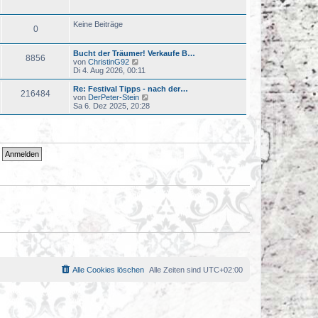
u
t
e
r
s
a
Keine Beiträge
0
t
g
e
r
Bucht der Träumer! Verkaufe B…
B
8856
N
von
ChristinG92
e
e
Di 4. Aug 2026, 00:11
i
u
t
e
r
Re: Festival Tipps - nach der…
216484
s
a
N
von
DerPeter-Stein
t
g
e
Sa 6. Dez 2025, 20:28
e
u
r
e
B
s
e
t
i
e
t
r
r
B
a
e
g
i
t
r
a
g
Alle Cookies löschen
Alle Zeiten sind
UTC+02:00