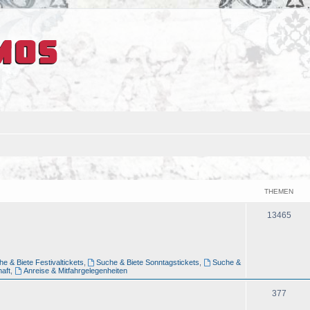
THEMEN
13465
e & Biete Festivaltickets
,
Suche & Biete Sonntagstickets
,
Suche &
aft
,
Anreise & Mitfahrgelegenheiten
377