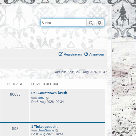
Suche
Erweiterte Suche
Registrieren
Anmelden
Aktuelle Zeit: Sa 8. Aug 2026, 10:47
BEITRÄGE
LETZTER BEITRAG
Re: Countdown 🚀✨👽
86633
N
von
lm87
e
Do 6. Aug 2026, 20:34
u
e
s
t
e
r
1 Ticket gesucht
B
598
N
von
DoroSonne
e
e
Sa 8. Aug 2026, 10:44
i