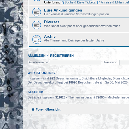
Unterforen:
Suche & Biete Tickets
,
Anreise & Mitfahrge
Eure Ankündigungen
Hier kannst du andere Veranstaltungen posten
Diverses
Was sonst nicht passt aber geschrieben werden muss
Archiv
Alle Themen und Beiträge der letzten Jahre
ANMELDEN
•
REGISTRIEREN
Benutzername:
Passwort:
WER IST ONLINE?
Insgesamt sind
922
Besucher online :: 3 sichtbare Mitglieder, 0 unsicht
Der Besucherrekord liegt bei
18990
Besuchern, die am Sa 30. Mai 2026, 0
STATISTIK
Beiträge insgesamt
311623
• Themen insgesamt
72090
• Mitglieder ins
Foren-Übersicht