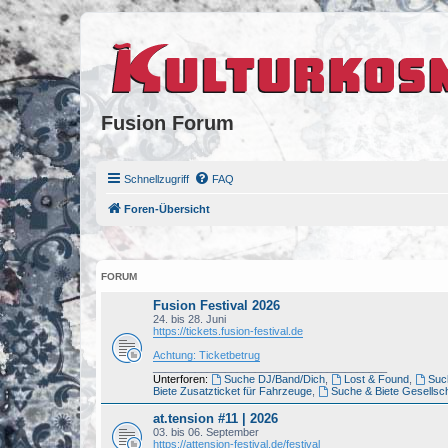
Fusion Forum
Schnellzugriff
FAQ
Foren-Übersicht
FORUM
Fusion Festival 2026
24. bis 28. Juni
https://tickets.fusion-festival.de
Achtung: Ticketbetrug
_______________________________________
Unterforen:
Suche DJ/Band/Dich
,
Lost & Found
,
Such
Biete Zusatzticket für Fahrzeuge
,
Suche & Biete Gesellsch
at.tension #11 | 2026
03. bis 06. September
https://attension-festival.de/festival