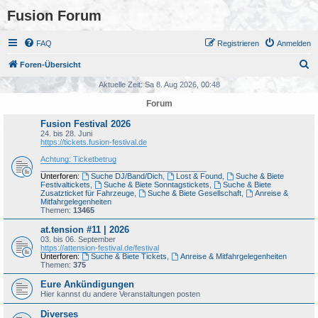
Fusion Forum
FAQ
Registrieren
Anmelden
S
Foren-Übersicht
u
Aktuelle Zeit: Sa 8. Aug 2026, 00:48
c
Forum
h
Fusion Festival 2026
e
24. bis 28. Juni
https://tickets.fusion-festival.de
Achtung: Ticketbetrug
_______________________________________
Unterforen:
Suche DJ/Band/Dich
,
Lost & Found
,
Suche & Biete
Festivaltickets
,
Suche & Biete Sonntagstickets
,
Suche & Biete
Zusatzticket für Fahrzeuge
,
Suche & Biete Gesellschaft
,
Anreise &
Mitfahrgelegenheiten
Themen:
13465
at.tension #11 | 2026
03. bis 06. September
https://attension-festival.de/festival
Unterforen:
Suche & Biete Tickets
,
Anreise & Mitfahrgelegenheiten
Themen:
375
Eure Ankündigungen
Hier kannst du andere Veranstaltungen posten
Diverses