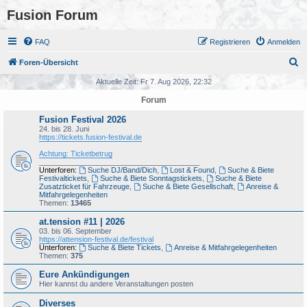
Fusion Forum
FAQ
Registrieren
Anmelden
S
Foren-Übersicht
u
Aktuelle Zeit: Fr 7. Aug 2026, 22:32
c
Forum
h
Fusion Festival 2026
e
24. bis 28. Juni
https://tickets.fusion-festival.de
Achtung: Ticketbetrug
_______________________________________
Unterforen:
Suche DJ/Band/Dich
,
Lost & Found
,
Suche & Biete
Festivaltickets
,
Suche & Biete Sonntagstickets
,
Suche & Biete
Zusatzticket für Fahrzeuge
,
Suche & Biete Gesellschaft
,
Anreise &
Mitfahrgelegenheiten
Themen:
13465
at.tension #11 | 2026
03. bis 06. September
https://attension-festival.de/festival
Unterforen:
Suche & Biete Tickets
,
Anreise & Mitfahrgelegenheiten
Themen:
375
Eure Ankündigungen
Hier kannst du andere Veranstaltungen posten
Diverses