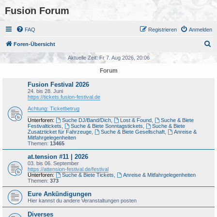
Fusion Forum
FAQ
Registrieren
Anmelden
S
Foren-Übersicht
u
Aktuelle Zeit: Fr 7. Aug 2026, 20:06
c
Forum
h
Fusion Festival 2026
e
24. bis 28. Juni
https://tickets.fusion-festival.de
Achtung: Ticketbetrug
_______________________________________
Unterforen:
Suche DJ/Band/Dich
,
Lost & Found
,
Suche & Biete
Festivaltickets
,
Suche & Biete Sonntagstickets
,
Suche & Biete
Zusatzticket für Fahrzeuge
,
Suche & Biete Gesellschaft
,
Anreise &
Mitfahrgelegenheiten
Themen:
13465
at.tension #11 | 2026
03. bis 06. September
https://attension-festival.de/festival
Unterforen:
Suche & Biete Tickets
,
Anreise & Mitfahrgelegenheiten
Themen:
373
Eure Ankündigungen
Hier kannst du andere Veranstaltungen posten
Diverses