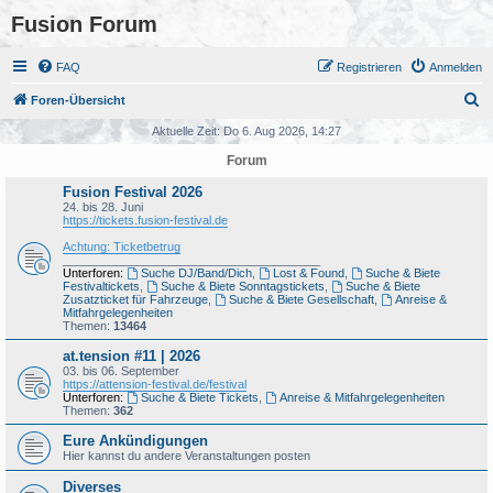
Fusion Forum
FAQ
Registrieren
Anmelden
S
Foren-Übersicht
u
Aktuelle Zeit: Do 6. Aug 2026, 14:27
c
Forum
h
Fusion Festival 2026
e
24. bis 28. Juni
https://tickets.fusion-festival.de
Achtung: Ticketbetrug
_______________________________________
Unterforen:
Suche DJ/Band/Dich
,
Lost & Found
,
Suche & Biete
Festivaltickets
,
Suche & Biete Sonntagstickets
,
Suche & Biete
Zusatzticket für Fahrzeuge
,
Suche & Biete Gesellschaft
,
Anreise &
Mitfahrgelegenheiten
Themen:
13464
at.tension #11 | 2026
03. bis 06. September
https://attension-festival.de/festival
Unterforen:
Suche & Biete Tickets
,
Anreise & Mitfahrgelegenheiten
Themen:
362
Eure Ankündigungen
Hier kannst du andere Veranstaltungen posten
Diverses