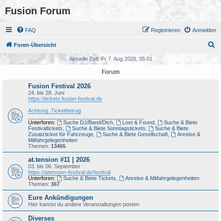
Fusion Forum
FAQ
Registrieren
Anmelden
S
Foren-Übersicht
u
Aktuelle Zeit: Fr 7. Aug 2026, 05:01
c
Forum
h
Fusion Festival 2026
e
24. bis 28. Juni
https://tickets.fusion-festival.de
Achtung: Ticketbetrug
_______________________________________
Unterforen:
Suche DJ/Band/Dich
,
Lost & Found
,
Suche & Biete
Festivaltickets
,
Suche & Biete Sonntagstickets
,
Suche & Biete
Zusatzticket für Fahrzeuge
,
Suche & Biete Gesellschaft
,
Anreise &
Mitfahrgelegenheiten
Themen:
13465
at.tension #11 | 2026
03. bis 06. September
https://attension-festival.de/festival
Unterforen:
Suche & Biete Tickets
,
Anreise & Mitfahrgelegenheiten
Themen:
367
Eure Ankündigungen
Hier kannst du andere Veranstaltungen posten
Diverses