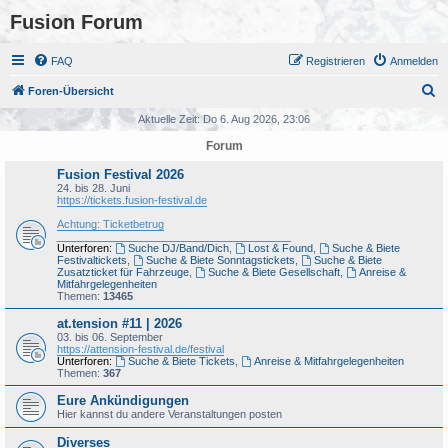
Fusion Forum
FAQ
Registrieren
Anmelden
S
Foren-Übersicht
u
Aktuelle Zeit: Do 6. Aug 2026, 23:06
c
Forum
h
Fusion Festival 2026
e
24. bis 28. Juni
https://tickets.fusion-festival.de
Achtung: Ticketbetrug
_______________________________________
Unterforen:
Suche DJ/Band/Dich
,
Lost & Found
,
Suche & Biete
Festivaltickets
,
Suche & Biete Sonntagstickets
,
Suche & Biete
Zusatzticket für Fahrzeuge
,
Suche & Biete Gesellschaft
,
Anreise &
Mitfahrgelegenheiten
Themen:
13465
at.tension #11 | 2026
03. bis 06. September
https://attension-festival.de/festival
Unterforen:
Suche & Biete Tickets
,
Anreise & Mitfahrgelegenheiten
Themen:
367
Eure Ankündigungen
Hier kannst du andere Veranstaltungen posten
Diverses