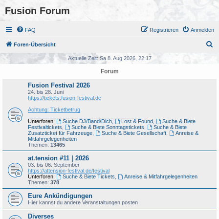
Fusion Forum
FAQ
Registrieren
Anmelden
S
Foren-Übersicht
u
Aktuelle Zeit: Sa 8. Aug 2026, 22:17
c
Forum
h
Fusion Festival 2026
e
24. bis 28. Juni
https://tickets.fusion-festival.de
Achtung: Ticketbetrug
_______________________________________
Unterforen:
Suche DJ/Band/Dich
,
Lost & Found
,
Suche & Biete
Festivaltickets
,
Suche & Biete Sonntagstickets
,
Suche & Biete
Zusatzticket für Fahrzeuge
,
Suche & Biete Gesellschaft
,
Anreise &
Mitfahrgelegenheiten
Themen:
13465
at.tension #11 | 2026
03. bis 06. September
https://attension-festival.de/festival
Unterforen:
Suche & Biete Tickets
,
Anreise & Mitfahrgelegenheiten
Themen:
378
Eure Ankündigungen
Hier kannst du andere Veranstaltungen posten
Diverses