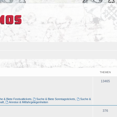
THEMEN
13465
e & Biete Festivaltickets
,
Suche & Biete Sonntagstickets
,
Suche &
aft
,
Anreise & Mitfahrgelegenheiten
376