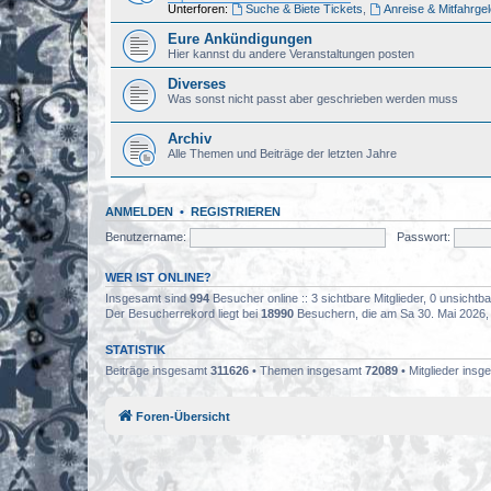
Unterforen:
Suche & Biete Tickets
,
Anreise & Mitfahrge
Eure Ankündigungen
Hier kannst du andere Veranstaltungen posten
Diverses
Was sonst nicht passt aber geschrieben werden muss
Archiv
Alle Themen und Beiträge der letzten Jahre
ANMELDEN
•
REGISTRIEREN
Benutzername:
Passwort:
WER IST ONLINE?
Insgesamt sind
994
Besucher online :: 3 sichtbare Mitglieder, 0 unsicht
Der Besucherrekord liegt bei
18990
Besuchern, die am Sa 30. Mai 2026, 0
STATISTIK
Beiträge insgesamt
311626
• Themen insgesamt
72089
• Mitglieder ins
Foren-Übersicht