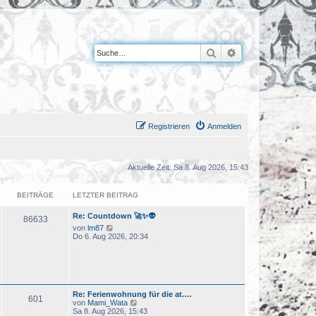
Suche
Erweiterte Suche
Registrieren
Anmelden
Aktuelle Zeit: Sa 8. Aug 2026, 15:43
BEITRÄGE
LETZTER BEITRAG
Re: Countdown 🚀✨👽
86633
N
von
lm87
e
Do 6. Aug 2026, 20:34
u
e
s
t
e
r
Re: Ferienwohnung für die at.…
B
601
N
von
Mami_Wata
e
e
Sa 8. Aug 2026, 15:43
i