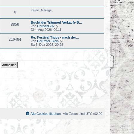
u
t
e
r
s
a
Keine Beiträge
0
t
g
e
r
Bucht der Träumer! Verkaufe B…
B
8856
N
von
ChristinG92
e
e
Di 4. Aug 2026, 00:11
i
u
t
e
r
Re: Festival Tipps - nach der…
216484
s
a
N
von
DerPeter-Stein
t
g
e
Sa 6. Dez 2025, 20:28
e
u
r
e
B
s
e
t
i
e
t
r
r
B
a
e
g
i
t
r
a
g
Alle Cookies löschen
Alle Zeiten sind
UTC+02:00