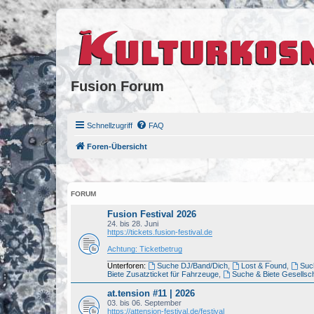
Fusion Forum
Schnellzugriff
FAQ
Foren-Übersicht
FORUM
Fusion Festival 2026
24. bis 28. Juni
https://tickets.fusion-festival.de
Achtung: Ticketbetrug
_______________________________________
Unterforen:
Suche DJ/Band/Dich
,
Lost & Found
,
Such
Biete Zusatzticket für Fahrzeuge
,
Suche & Biete Gesellsch
at.tension #11 | 2026
03. bis 06. September
https://attension-festival.de/festival