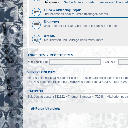
Unterforen:
Suche & Biete Tickets
,
Anreise & Mitfahrge
Eure Ankündigungen
Hier kannst du andere Veranstaltungen posten
Diverses
Was sonst nicht passt aber geschrieben werden muss
Archiv
Alle Themen und Beiträge der letzten Jahre
ANMELDEN
•
REGISTRIEREN
Benutzername:
Passwort:
WER IST ONLINE?
Insgesamt sind
1108
Besucher online :: 2 sichtbare Mitglieder, 0 unsich
Der Besucherrekord liegt bei
18990
Besuchern, die am Sa 30. Mai 2026, 0
STATISTIK
Beiträge insgesamt
311621
• Themen insgesamt
72088
• Mitglieder ins
Foren-Übersicht