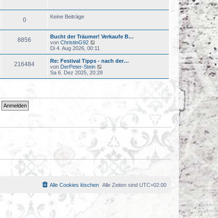
u
t
e
r
s
a
Keine Beiträge
0
t
g
e
r
Bucht der Träumer! Verkaufe B…
B
8856
N
von
ChristinG92
e
e
Di 4. Aug 2026, 00:11
i
u
t
e
r
Re: Festival Tipps - nach der…
216484
s
a
N
von
DerPeter-Stein
t
g
e
Sa 6. Dez 2025, 20:28
e
u
r
e
B
s
e
t
i
e
t
r
r
B
a
e
g
i
t
r
a
g
Alle Cookies löschen
Alle Zeiten sind
UTC+02:00