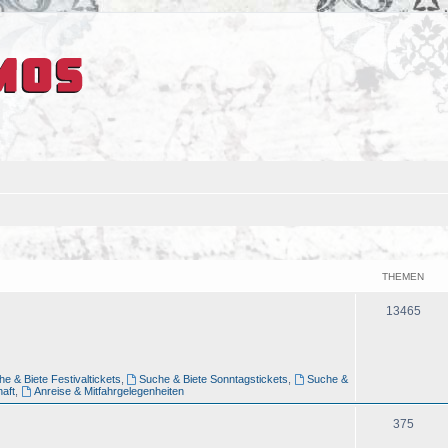
THEMEN
13465
e & Biete Festivaltickets
,
Suche & Biete Sonntagstickets
,
Suche &
aft
,
Anreise & Mitfahrgelegenheiten
375