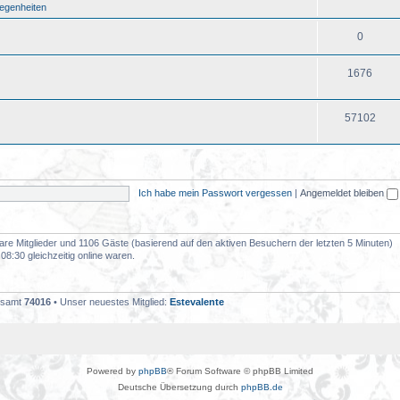
legenheiten
0
1676
57102
Ich habe mein Passwort vergessen
|
Angemeldet bleiben
tbare Mitglieder und 1106 Gäste (basierend auf den aktiven Besuchern der letzten 5 Minuten)
8:30 gleichzeitig online waren.
gesamt
74016
• Unser neuestes Mitglied:
Estevalente
Powered by
phpBB
® Forum Software © phpBB Limited
Deutsche Übersetzung durch
phpBB.de