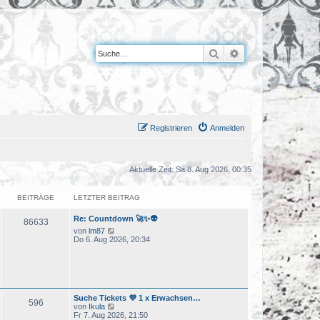
Suche
Erweiterte Suche
Registrieren
Anmelden
Aktuelle Zeit: Sa 8. Aug 2026, 00:35
BEITRÄGE
LETZTER BEITRAG
Re: Countdown 🚀✨👽
86633
N
von
lm87
e
Do 6. Aug 2026, 20:34
u
e
s
t
e
r
Suche Tickets 💜 1 x Erwachsen…
B
596
N
von
Ikula
e
e
Fr 7. Aug 2026, 21:50
i