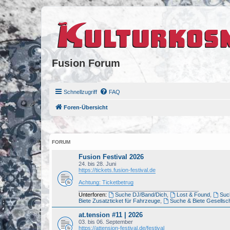
Fusion Forum
Schnellzugriff
FAQ
Foren-Übersicht
FORUM
Fusion Festival 2026
24. bis 28. Juni
https://tickets.fusion-festival.de
Achtung: Ticketbetrug
_______________________________________
Unterforen:
Suche DJ/Band/Dich
,
Lost & Found
,
Such
Biete Zusatzticket für Fahrzeuge
,
Suche & Biete Gesellsch
at.tension #11 | 2026
03. bis 06. September
https://attension-festival.de/festival