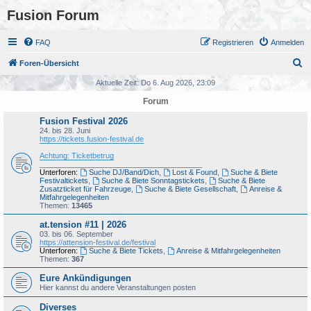
Fusion Forum
FAQ
Registrieren
Anmelden
S
Foren-Übersicht
u
Aktuelle Zeit: Do 6. Aug 2026, 23:09
c
Forum
h
Fusion Festival 2026
e
24. bis 28. Juni
https://tickets.fusion-festival.de
Achtung: Ticketbetrug
_______________________________________
Unterforen:
Suche DJ/Band/Dich
,
Lost & Found
,
Suche & Biete
Festivaltickets
,
Suche & Biete Sonntagstickets
,
Suche & Biete
Zusatzticket für Fahrzeuge
,
Suche & Biete Gesellschaft
,
Anreise &
Mitfahrgelegenheiten
Themen:
13465
at.tension #11 | 2026
03. bis 06. September
https://attension-festival.de/festival
Unterforen:
Suche & Biete Tickets
,
Anreise & Mitfahrgelegenheiten
Themen:
367
Eure Ankündigungen
Hier kannst du andere Veranstaltungen posten
Diverses