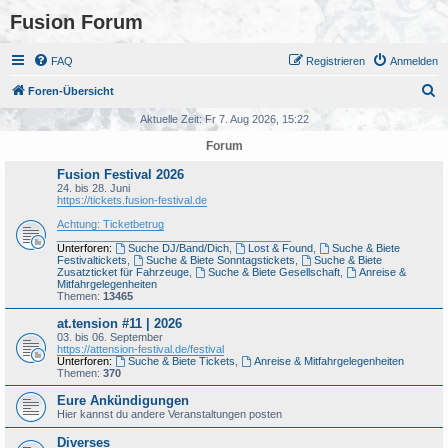
Fusion Forum
FAQ
Registrieren
Anmelden
S
Foren-Übersicht
u
Aktuelle Zeit: Fr 7. Aug 2026, 15:22
c
Forum
h
Fusion Festival 2026
e
24. bis 28. Juni
https://tickets.fusion-festival.de
Achtung: Ticketbetrug
_______________________________________
Unterforen:
Suche DJ/Band/Dich
,
Lost & Found
,
Suche & Biete
Festivaltickets
,
Suche & Biete Sonntagstickets
,
Suche & Biete
Zusatzticket für Fahrzeuge
,
Suche & Biete Gesellschaft
,
Anreise &
Mitfahrgelegenheiten
Themen:
13465
at.tension #11 | 2026
03. bis 06. September
https://attension-festival.de/festival
Unterforen:
Suche & Biete Tickets
,
Anreise & Mitfahrgelegenheiten
Themen:
370
Eure Ankündigungen
Hier kannst du andere Veranstaltungen posten
Diverses