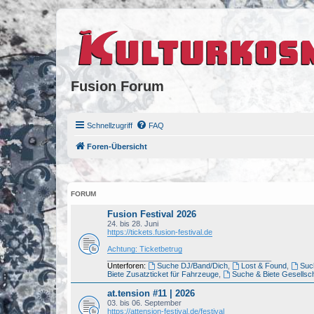
Fusion Forum
Schnellzugriff
FAQ
Foren-Übersicht
FORUM
Fusion Festival 2026
24. bis 28. Juni
https://tickets.fusion-festival.de
Achtung: Ticketbetrug
_______________________________________
Unterforen:
Suche DJ/Band/Dich
,
Lost & Found
,
Such
Biete Zusatzticket für Fahrzeuge
,
Suche & Biete Gesellsch
at.tension #11 | 2026
03. bis 06. September
https://attension-festival.de/festival