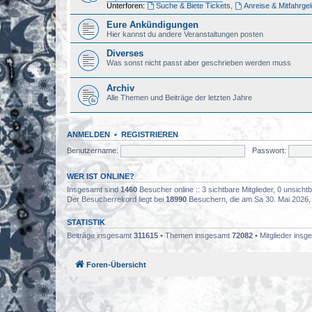
Unterforen:
Suche & Biete Tickets
,
Anreise & Mitfahrge
Eure Ankündigungen
Hier kannst du andere Veranstaltungen posten
Diverses
Was sonst nicht passt aber geschrieben werden muss
Archiv
Alle Themen und Beiträge der letzten Jahre
ANMELDEN
•
REGISTRIEREN
Benutzername:
Passwort:
WER IST ONLINE?
Insgesamt sind
1460
Besucher online :: 3 sichtbare Mitglieder, 0 unsich
Der Besucherrekord liegt bei
18990
Besuchern, die am Sa 30. Mai 2026, 0
STATISTIK
Beiträge insgesamt
311615
• Themen insgesamt
72082
• Mitglieder ins
Foren-Übersicht