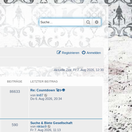
Suche
Erweiterte Suche
Registrieren
Anmelden
Aktuelle Zeit: Fr 7. Aug 2026, 12:30
BEITRÄGE
LETZTER BEITRAG
Re: Countdown 🚀✨👽
86633
N
von
lm87
e
Do 6. Aug 2026, 20:34
u
e
s
t
e
r
Suche & Biete Gesellschaft
B
590
N
von
niklas9
e
e
Fr 7. Aug 2026, 11:13
i