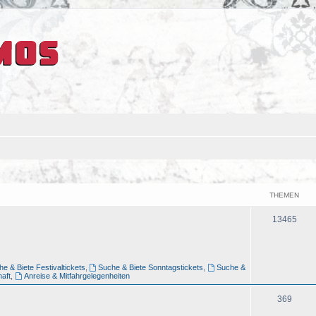
THEMEN
13465
e & Biete Festivaltickets
,
Suche & Biete Sonntagstickets
,
Suche &
aft
,
Anreise & Mitfahrgelegenheiten
369