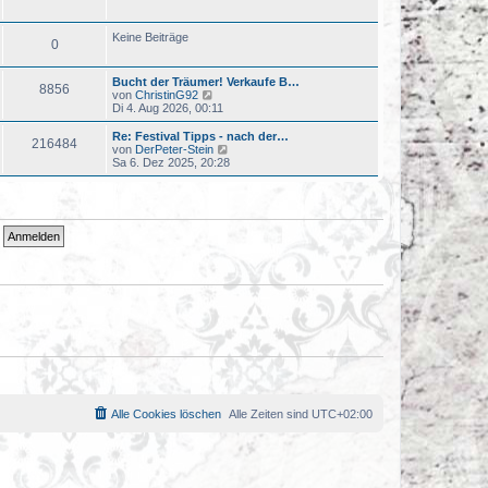
u
t
e
r
s
a
Keine Beiträge
0
t
g
e
r
Bucht der Träumer! Verkaufe B…
B
8856
N
von
ChristinG92
e
e
Di 4. Aug 2026, 00:11
i
u
t
e
r
Re: Festival Tipps - nach der…
216484
s
a
N
von
DerPeter-Stein
t
g
e
Sa 6. Dez 2025, 20:28
e
u
r
e
B
s
e
t
i
e
t
r
r
B
a
e
g
i
t
r
a
g
Alle Cookies löschen
Alle Zeiten sind
UTC+02:00