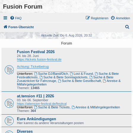
Fusion Forum
FAQ
Registrieren
Anmelden
S
Foren-Übersicht
u
Aktuelle Zeit: Do 6. Aug 2026, 20:32
c
Forum
h
Fusion Festival 2026
e
24. bis 28. Juni
https://tickets.fusion-festival.de
Achtung: Ticketbetrug
_______________________________________
Unterforen:
Suche DJ/Band/Dich
,
Lost & Found
,
Suche & Biete
Festivaltickets
,
Suche & Biete Sonntagstickets
,
Suche & Biete
Zusatzticket für Fahrzeuge
,
Suche & Biete Gesellschaft
,
Anreise &
Mitfahrgelegenheiten
Themen:
13465
at.tension #11 | 2026
03. bis 06. September
https://attension-festival.de/festival
Unterforen:
Suche & Biete Tickets
,
Anreise & Mitfahrgelegenheiten
Themen:
364
Eure Ankündigungen
Hier kannst du andere Veranstaltungen posten
Diverses