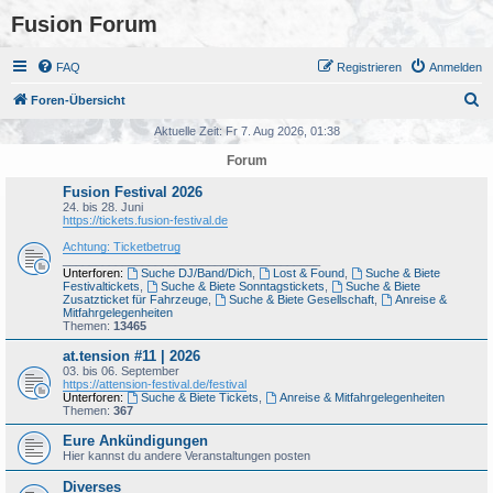
Fusion Forum
FAQ
Registrieren
Anmelden
S
Foren-Übersicht
u
Aktuelle Zeit: Fr 7. Aug 2026, 01:38
c
Forum
h
Fusion Festival 2026
e
24. bis 28. Juni
https://tickets.fusion-festival.de
Achtung: Ticketbetrug
_______________________________________
Unterforen:
Suche DJ/Band/Dich
,
Lost & Found
,
Suche & Biete
Festivaltickets
,
Suche & Biete Sonntagstickets
,
Suche & Biete
Zusatzticket für Fahrzeuge
,
Suche & Biete Gesellschaft
,
Anreise &
Mitfahrgelegenheiten
Themen:
13465
at.tension #11 | 2026
03. bis 06. September
https://attension-festival.de/festival
Unterforen:
Suche & Biete Tickets
,
Anreise & Mitfahrgelegenheiten
Themen:
367
Eure Ankündigungen
Hier kannst du andere Veranstaltungen posten
Diverses