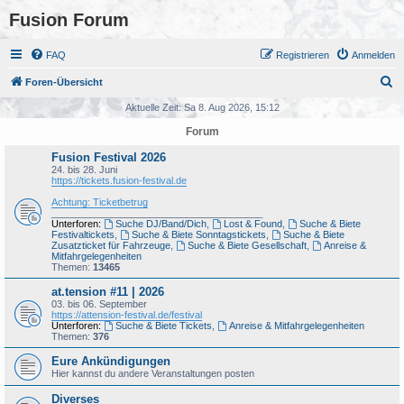
Fusion Forum
FAQ
Registrieren
Anmelden
S
Foren-Übersicht
u
Aktuelle Zeit: Sa 8. Aug 2026, 15:12
c
Forum
h
Fusion Festival 2026
e
24. bis 28. Juni
https://tickets.fusion-festival.de
Achtung: Ticketbetrug
_______________________________________
Unterforen:
Suche DJ/Band/Dich
,
Lost & Found
,
Suche & Biete
Festivaltickets
,
Suche & Biete Sonntagstickets
,
Suche & Biete
Zusatzticket für Fahrzeuge
,
Suche & Biete Gesellschaft
,
Anreise &
Mitfahrgelegenheiten
Themen:
13465
at.tension #11 | 2026
03. bis 06. September
https://attension-festival.de/festival
Unterforen:
Suche & Biete Tickets
,
Anreise & Mitfahrgelegenheiten
Themen:
376
Eure Ankündigungen
Hier kannst du andere Veranstaltungen posten
Diverses