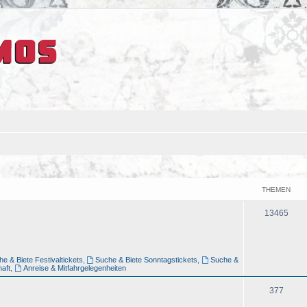
THEMEN
13465
e & Biete Festivaltickets
,
Suche & Biete Sonntagstickets
,
Suche &
aft
,
Anreise & Mitfahrgelegenheiten
377