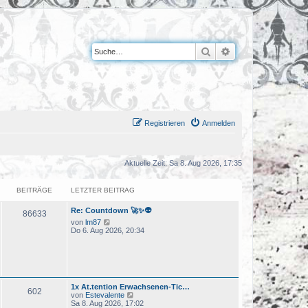
Suche
Erweiterte Suche
Registrieren
Anmelden
Aktuelle Zeit: Sa 8. Aug 2026, 17:35
BEITRÄGE
LETZTER BEITRAG
Re: Countdown 🚀✨👽
86633
N
von
lm87
e
Do 6. Aug 2026, 20:34
u
e
s
t
e
r
1x At.tention Erwachsenen-Tic…
B
602
N
von
Estevalente
e
e
Sa 8. Aug 2026, 17:02
i