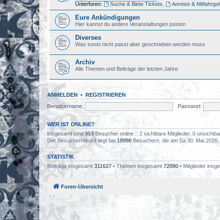
Unterforen:
Suche & Biete Tickets
,
Anreise & Mitfahrge
Eure Ankündigungen
Hier kannst du andere Veranstaltungen posten
Diverses
Was sonst nicht passt aber geschrieben werden muss
Archiv
Alle Themen und Beiträge der letzten Jahre
ANMELDEN
•
REGISTRIEREN
Benutzername:
Passwort:
WER IST ONLINE?
Insgesamt sind
953
Besucher online :: 2 sichtbare Mitglieder, 0 unsicht
Der Besucherrekord liegt bei
18990
Besuchern, die am Sa 30. Mai 2026, 0
STATISTIK
Beiträge insgesamt
311627
• Themen insgesamt
72090
• Mitglieder ins
Foren-Übersicht