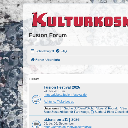
Fusion Forum
Schnellzugriff
FAQ
Foren-Übersicht
FORUM
Fusion Festival 2026
24. bis 28. Juni
https://tickets.fusion-festival.de
Achtung: Ticketbetrug
_______________________________________
Unterforen:
Suche DJ/Band/Dich
,
Lost & Found
,
Such
Biete Zusatzticket für Fahrzeuge
,
Suche & Biete Gesellsch
at.tension #11 | 2026
03. bis 06. September
https://attension-festival.de/festival