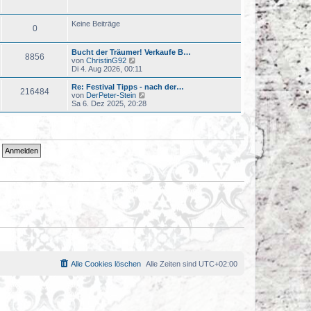
u
t
e
r
s
a
Keine Beiträge
0
t
g
e
r
Bucht der Träumer! Verkaufe B…
B
8856
N
von
ChristinG92
e
e
Di 4. Aug 2026, 00:11
i
u
t
e
r
Re: Festival Tipps - nach der…
216484
s
a
N
von
DerPeter-Stein
t
g
e
Sa 6. Dez 2025, 20:28
e
u
r
e
B
s
e
t
i
e
t
r
r
B
a
e
g
i
t
r
a
g
Alle Cookies löschen
Alle Zeiten sind
UTC+02:00