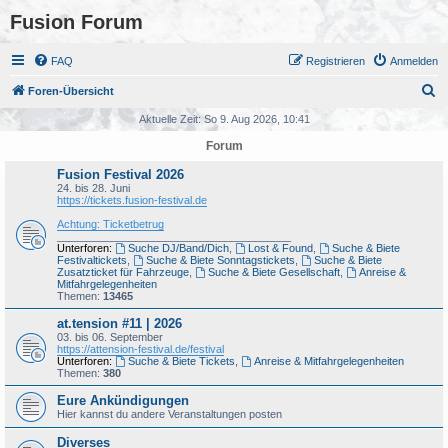
Fusion Forum
FAQ
Registrieren
Anmelden
S
Foren-Übersicht
u
Aktuelle Zeit: So 9. Aug 2026, 10:41
c
Forum
h
Fusion Festival 2026
e
24. bis 28. Juni
https://tickets.fusion-festival.de
Achtung: Ticketbetrug
_______________________________________
Unterforen:
Suche DJ/Band/Dich
,
Lost & Found
,
Suche & Biete
Festivaltickets
,
Suche & Biete Sonntagstickets
,
Suche & Biete
Zusatzticket für Fahrzeuge
,
Suche & Biete Gesellschaft
,
Anreise &
Mitfahrgelegenheiten
Themen:
13465
at.tension #11 | 2026
03. bis 06. September
https://attension-festival.de/festival
Unterforen:
Suche & Biete Tickets
,
Anreise & Mitfahrgelegenheiten
Themen:
380
Eure Ankündigungen
Hier kannst du andere Veranstaltungen posten
Diverses