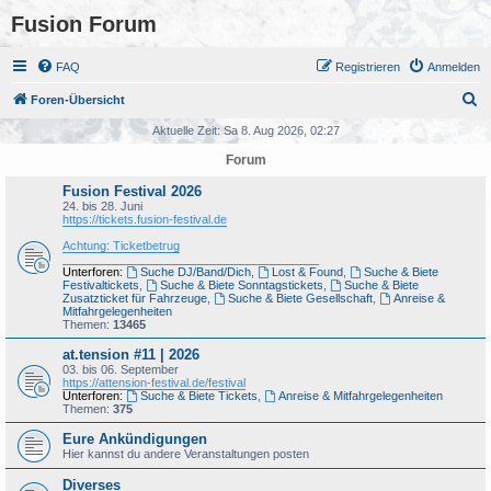
Fusion Forum
FAQ
Registrieren
Anmelden
S
Foren-Übersicht
u
Aktuelle Zeit: Sa 8. Aug 2026, 02:27
c
Forum
h
Fusion Festival 2026
e
24. bis 28. Juni
https://tickets.fusion-festival.de
Achtung: Ticketbetrug
_______________________________________
Unterforen:
Suche DJ/Band/Dich
,
Lost & Found
,
Suche & Biete
Festivaltickets
,
Suche & Biete Sonntagstickets
,
Suche & Biete
Zusatzticket für Fahrzeuge
,
Suche & Biete Gesellschaft
,
Anreise &
Mitfahrgelegenheiten
Themen:
13465
at.tension #11 | 2026
03. bis 06. September
https://attension-festival.de/festival
Unterforen:
Suche & Biete Tickets
,
Anreise & Mitfahrgelegenheiten
Themen:
375
Eure Ankündigungen
Hier kannst du andere Veranstaltungen posten
Diverses