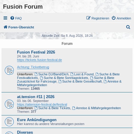
Fusion Forum
FAQ
Registrieren
Anmelden
S
Foren-Übersicht
u
Aktuelle Zeit: Sa 8. Aug 2026, 18:26
c
Forum
h
Fusion Festival 2026
e
24. bis 28. Juni
https://tickets.fusion-festival.de
Achtung: Ticketbetrug
_______________________________________
Unterforen:
Suche DJ/Band/Dich
,
Lost & Found
,
Suche & Biete
Festivaltickets
,
Suche & Biete Sonntagstickets
,
Suche & Biete
Zusatzticket für Fahrzeuge
,
Suche & Biete Gesellschaft
,
Anreise &
Mitfahrgelegenheiten
Themen:
13465
at.tension #11 | 2026
03. bis 06. September
https://attension-festival.de/festival
Unterforen:
Suche & Biete Tickets
,
Anreise & Mitfahrgelegenheiten
Themen:
377
Eure Ankündigungen
Hier kannst du andere Veranstaltungen posten
Diverses