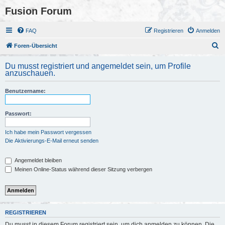
Fusion Forum
FAQ
Registrieren
Anmelden
S
Foren-Übersicht
u
Du musst registriert und angemeldet sein, um Profile
c
anzuschauen.
h
Benutzername:
e
Passwort:
Ich habe mein Passwort vergessen
Die Aktivierungs-E-Mail erneut senden
Angemeldet bleiben
Meinen Online-Status während dieser Sitzung verbergen
REGISTRIEREN
Du musst in diesem Forum registriert sein, um dich anmelden zu können. Die