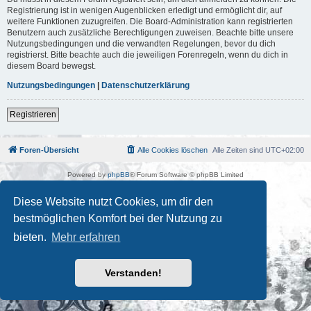
Registrierung ist in wenigen Augenblicken erledigt und ermöglicht dir, auf
weitere Funktionen zuzugreifen. Die Board-Administration kann registrierten
Benutzern auch zusätzliche Berechtigungen zuweisen. Beachte bitte unsere
Nutzungsbedingungen und die verwandten Regelungen, bevor du dich
registrierst. Bitte beachte auch die jeweiligen Forenregeln, wenn du dich in
diesem Board bewegst.
Nutzungsbedingungen
|
Datenschutzerklärung
Registrieren
Foren-Übersicht
Alle Cookies löschen
Alle Zeiten sind
UTC+02:00
Powered by
phpBB
® Forum Software © phpBB Limited
Deutsche Übersetzung durch
phpBB.de
Kulturkosmos Müritz e.V
|
Fusion Festival
|
Mastodon
|
Diese Website nutzt Cookies, um dir den
Datenschutz
|
Nutzungsbedingungen
bestmöglichen Komfort bei der Nutzung zu
bieten.
Mehr erfahren
Verstanden!