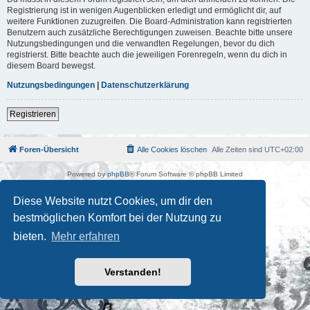
Registrierung ist in wenigen Augenblicken erledigt und ermöglicht dir, auf
weitere Funktionen zuzugreifen. Die Board-Administration kann registrierten
Benutzern auch zusätzliche Berechtigungen zuweisen. Beachte bitte unsere
Nutzungsbedingungen und die verwandten Regelungen, bevor du dich
registrierst. Bitte beachte auch die jeweiligen Forenregeln, wenn du dich in
diesem Board bewegst.
Nutzungsbedingungen
|
Datenschutzerklärung
Registrieren
Foren-Übersicht
Alle Cookies löschen
Alle Zeiten sind
UTC+02:00
Powered by
phpBB
® Forum Software © phpBB Limited
Deutsche Übersetzung durch
phpBB.de
Kulturkosmos Müritz e.V
|
Fusion Festival
|
Mastodon
|
Diese Website nutzt Cookies, um dir den
Datenschutz
|
Nutzungsbedingungen
bestmöglichen Komfort bei der Nutzung zu
bieten.
Mehr erfahren
Verstanden!