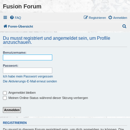
Fusion Forum
FAQ
Registrieren
Anmelden
S
Foren-Übersicht
u
Du musst registriert und angemeldet sein, um Profile
c
anzuschauen.
h
Benutzername:
e
Passwort:
Ich habe mein Passwort vergessen
Die Aktivierungs-E-Mail erneut senden
Angemeldet bleiben
Meinen Online-Status während dieser Sitzung verbergen
REGISTRIEREN
Du musst in diesem Forum registriert sein, um dich anmelden zu können. Die