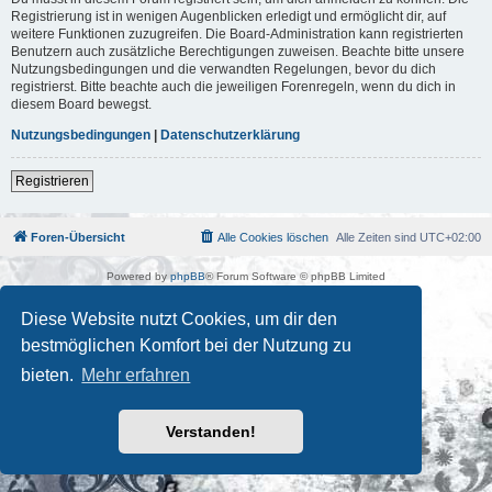
Registrierung ist in wenigen Augenblicken erledigt und ermöglicht dir, auf
weitere Funktionen zuzugreifen. Die Board-Administration kann registrierten
Benutzern auch zusätzliche Berechtigungen zuweisen. Beachte bitte unsere
Nutzungsbedingungen und die verwandten Regelungen, bevor du dich
registrierst. Bitte beachte auch die jeweiligen Forenregeln, wenn du dich in
diesem Board bewegst.
Nutzungsbedingungen
|
Datenschutzerklärung
Registrieren
Foren-Übersicht
Alle Cookies löschen
Alle Zeiten sind
UTC+02:00
Powered by
phpBB
® Forum Software © phpBB Limited
Deutsche Übersetzung durch
phpBB.de
Kulturkosmos Müritz e.V
|
Fusion Festival
|
Mastodon
|
Diese Website nutzt Cookies, um dir den
Datenschutz
|
Nutzungsbedingungen
bestmöglichen Komfort bei der Nutzung zu
bieten.
Mehr erfahren
Verstanden!