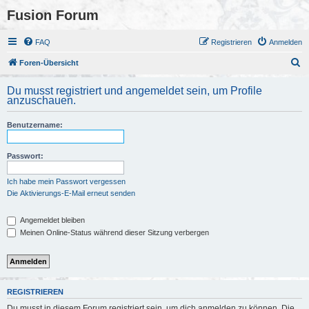
Fusion Forum
FAQ
Registrieren
Anmelden
S
Foren-Übersicht
u
Du musst registriert und angemeldet sein, um Profile
c
anzuschauen.
h
Benutzername:
e
Passwort:
Ich habe mein Passwort vergessen
Die Aktivierungs-E-Mail erneut senden
Angemeldet bleiben
Meinen Online-Status während dieser Sitzung verbergen
REGISTRIEREN
Du musst in diesem Forum registriert sein, um dich anmelden zu können. Die