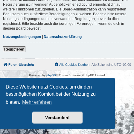
Registrierung ist in wenigen Augenblicken erledigt und ermöglicht dir, auf
weitere Funktionen zuzugreifen. Die Board-Administration kann registrierten
Benutzern auch zusätzliche Berechtigungen zuweisen. Beachte bitte unsere
Nutzungsbedingungen und die verwandten Regelungen, bevor du dich
registrierst. Bitte beachte auch die jeweiligen Forenregeln, wenn du dich in
diesem Board bewegst.
Nutzungsbedingungen
|
Datenschutzerklärung
Registrieren
Foren-Übersicht
Alle Cookies löschen
Alle Zeiten sind
UTC+02:00
Powered by
phpBB
® Forum Software © phpBB Limited
Deutsche Übersetzung durch
phpBB.de
Kulturkosmos Müritz e.V
|
Fusion Festival
|
Mastodon
|
Diese Website nutzt Cookies, um dir den
Datenschutz
|
Nutzungsbedingungen
bestmöglichen Komfort bei der Nutzung zu
bieten.
Mehr erfahren
Verstanden!