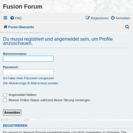
Fusion Forum
FAQ
Registrieren
Anmelden
S
Foren-Übersicht
u
Du musst registriert und angemeldet sein, um Profile
c
anzuschauen.
h
Benutzername:
e
Passwort:
Ich habe mein Passwort vergessen
Die Aktivierungs-E-Mail erneut senden
Angemeldet bleiben
Meinen Online-Status während dieser Sitzung verbergen
REGISTRIEREN
Du musst in diesem Forum registriert sein, um dich anmelden zu können. Die