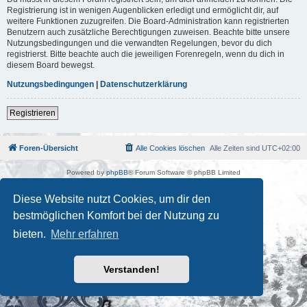
Registrierung ist in wenigen Augenblicken erledigt und ermöglicht dir, auf
weitere Funktionen zuzugreifen. Die Board-Administration kann registrierten
Benutzern auch zusätzliche Berechtigungen zuweisen. Beachte bitte unsere
Nutzungsbedingungen und die verwandten Regelungen, bevor du dich
registrierst. Bitte beachte auch die jeweiligen Forenregeln, wenn du dich in
diesem Board bewegst.
Nutzungsbedingungen
|
Datenschutzerklärung
Registrieren
Foren-Übersicht
Alle Cookies löschen
Alle Zeiten sind
UTC+02:00
Powered by
phpBB
® Forum Software © phpBB Limited
Deutsche Übersetzung durch
phpBB.de
Kulturkosmos Müritz e.V
|
Fusion Festival
|
Mastodon
|
Diese Website nutzt Cookies, um dir den
Datenschutz
|
Nutzungsbedingungen
bestmöglichen Komfort bei der Nutzung zu
bieten.
Mehr erfahren
Verstanden!