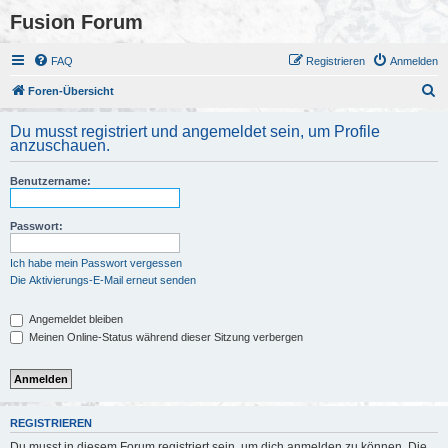
Fusion Forum
FAQ
Registrieren
Anmelden
S
Foren-Übersicht
u
Du musst registriert und angemeldet sein, um Profile
c
anzuschauen.
h
Benutzername:
e
Passwort:
Ich habe mein Passwort vergessen
Die Aktivierungs-E-Mail erneut senden
Angemeldet bleiben
Meinen Online-Status während dieser Sitzung verbergen
REGISTRIEREN
Du musst in diesem Forum registriert sein, um dich anmelden zu können. Die