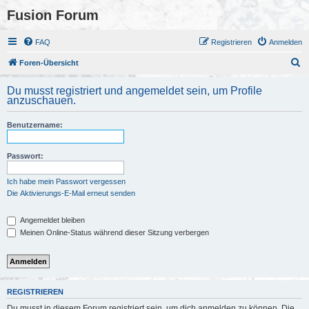
Fusion Forum
FAQ
Registrieren
Anmelden
S
Foren-Übersicht
u
Du musst registriert und angemeldet sein, um Profile
c
anzuschauen.
h
Benutzername:
e
Passwort:
Ich habe mein Passwort vergessen
Die Aktivierungs-E-Mail erneut senden
Angemeldet bleiben
Meinen Online-Status während dieser Sitzung verbergen
REGISTRIEREN
Du musst in diesem Forum registriert sein, um dich anmelden zu können. Die