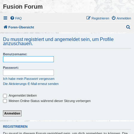
Fusion Forum
FAQ
Registrieren
Anmelden
S
Foren-Übersicht
u
Du musst registriert und angemeldet sein, um Profile
c
anzuschauen.
h
Benutzername:
e
Passwort:
Ich habe mein Passwort vergessen
Die Aktivierungs-E-Mail erneut senden
Angemeldet bleiben
Meinen Online-Status während dieser Sitzung verbergen
REGISTRIEREN
Du musst in diesem Forum registriert sein, um dich anmelden zu können. Die