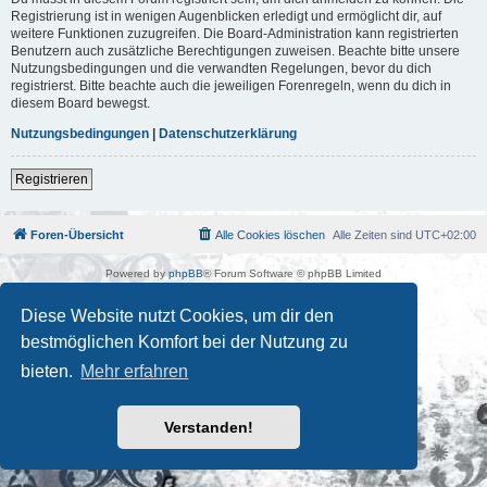
Registrierung ist in wenigen Augenblicken erledigt und ermöglicht dir, auf
weitere Funktionen zuzugreifen. Die Board-Administration kann registrierten
Benutzern auch zusätzliche Berechtigungen zuweisen. Beachte bitte unsere
Nutzungsbedingungen und die verwandten Regelungen, bevor du dich
registrierst. Bitte beachte auch die jeweiligen Forenregeln, wenn du dich in
diesem Board bewegst.
Nutzungsbedingungen
|
Datenschutzerklärung
Registrieren
Foren-Übersicht
Alle Cookies löschen
Alle Zeiten sind
UTC+02:00
Powered by
phpBB
® Forum Software © phpBB Limited
Deutsche Übersetzung durch
phpBB.de
Kulturkosmos Müritz e.V
|
Fusion Festival
|
Mastodon
|
Diese Website nutzt Cookies, um dir den
Datenschutz
|
Nutzungsbedingungen
bestmöglichen Komfort bei der Nutzung zu
bieten.
Mehr erfahren
Verstanden!