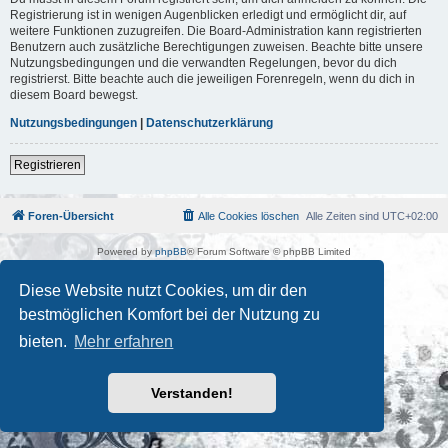
Registrierung ist in wenigen Augenblicken erledigt und ermöglicht dir, auf
weitere Funktionen zuzugreifen. Die Board-Administration kann registrierten
Benutzern auch zusätzliche Berechtigungen zuweisen. Beachte bitte unsere
Nutzungsbedingungen und die verwandten Regelungen, bevor du dich
registrierst. Bitte beachte auch die jeweiligen Forenregeln, wenn du dich in
diesem Board bewegst.
Nutzungsbedingungen
|
Datenschutzerklärung
Registrieren
Foren-Übersicht
Alle Cookies löschen
Alle Zeiten sind
UTC+02:00
Powered by
phpBB
® Forum Software © phpBB Limited
Deutsche Übersetzung durch
phpBB.de
Kulturkosmos Müritz e.V
|
Fusion Festival
|
Mastodon
|
Diese Website nutzt Cookies, um dir den
Datenschutz
|
Nutzungsbedingungen
bestmöglichen Komfort bei der Nutzung zu
bieten.
Mehr erfahren
Verstanden!