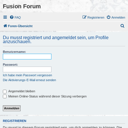
Fusion Forum
FAQ
Registrieren
Anmelden
S
Foren-Übersicht
u
Du musst registriert und angemeldet sein, um Profile
c
anzuschauen.
h
Benutzername:
e
Passwort:
Ich habe mein Passwort vergessen
Die Aktivierungs-E-Mail erneut senden
Angemeldet bleiben
Meinen Online-Status während dieser Sitzung verbergen
REGISTRIEREN
Du musst in diesem Forum registriert sein, um dich anmelden zu können. Die