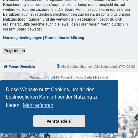
Registrierung ist in wenigen Augenblicken erledigt und ermöglicht dir, auf
weitere Funktionen zuzugreifen. Die Board-Administration kann registrierten
Benutzern auch zusätzliche Berechtigungen zuweisen. Beachte bitte unsere
Nutzungsbedingungen und die verwandten Regelungen, bevor du dich
registrierst. Bitte beachte auch die jeweiligen Forenregeln, wenn du dich in
diesem Board bewegst.
Nutzungsbedingungen
|
Datenschutzerklärung
Registrieren
Foren-Übersicht
Alle Cookies löschen
Alle Zeiten sind
UTC+02:00
Powered by
phpBB
® Forum Software © phpBB Limited
Deutsche Übersetzung durch
phpBB.de
Kulturkosmos Müritz e.V
|
Fusion Festival
|
Mastodon
|
Diese Website nutzt Cookies, um dir den
Datenschutz
|
Nutzungsbedingungen
bestmöglichen Komfort bei der Nutzung zu
bieten.
Mehr erfahren
Verstanden!