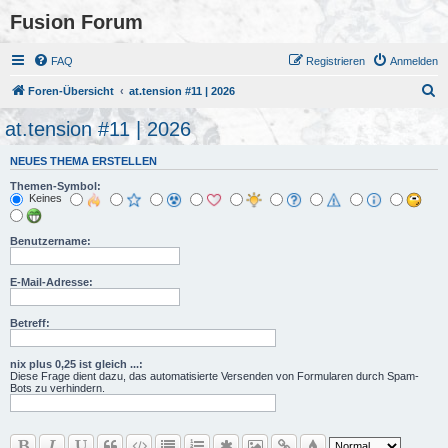
Fusion Forum
FAQ
Registrieren
Anmelden
S
Foren-Übersicht
at.tension #11 | 2026
u
at.tension #11 | 2026
c
NEUES THEMA ERSTELLEN
h
Themen-Symbol:
e
Keines
Benutzername:
E-Mail-Adresse:
Betreff:
nix plus 0,25 ist gleich ...:
Diese Frage dient dazu, das automatisierte Versenden von Formularen durch Spam-
Bots zu verhindern.