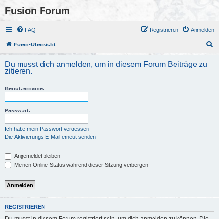
Fusion Forum
FAQ
Registrieren
Anmelden
S
Foren-Übersicht
u
Du musst dich anmelden, um in diesem Forum Beiträge zu
c
zitieren.
h
Benutzername:
e
Passwort:
Ich habe mein Passwort vergessen
Die Aktivierungs-E-Mail erneut senden
Angemeldet bleiben
Meinen Online-Status während dieser Sitzung verbergen
REGISTRIEREN
Du musst in diesem Forum registriert sein, um dich anmelden zu können. Die