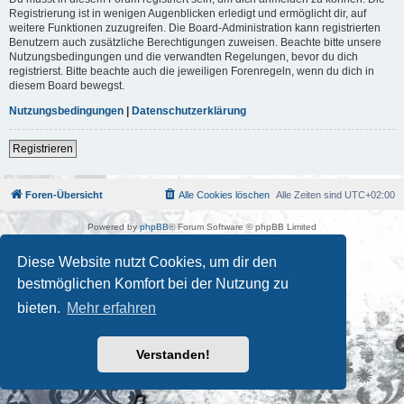
Registrierung ist in wenigen Augenblicken erledigt und ermöglicht dir, auf
weitere Funktionen zuzugreifen. Die Board-Administration kann registrierten
Benutzern auch zusätzliche Berechtigungen zuweisen. Beachte bitte unsere
Nutzungsbedingungen und die verwandten Regelungen, bevor du dich
registrierst. Bitte beachte auch die jeweiligen Forenregeln, wenn du dich in
diesem Board bewegst.
Nutzungsbedingungen
|
Datenschutzerklärung
Registrieren
Foren-Übersicht
Alle Cookies löschen
Alle Zeiten sind
UTC+02:00
Powered by
phpBB
® Forum Software © phpBB Limited
Deutsche Übersetzung durch
phpBB.de
Kulturkosmos Müritz e.V
|
Fusion Festival
|
Mastodon
|
Diese Website nutzt Cookies, um dir den
Datenschutz
|
Nutzungsbedingungen
bestmöglichen Komfort bei der Nutzung zu
bieten.
Mehr erfahren
Verstanden!