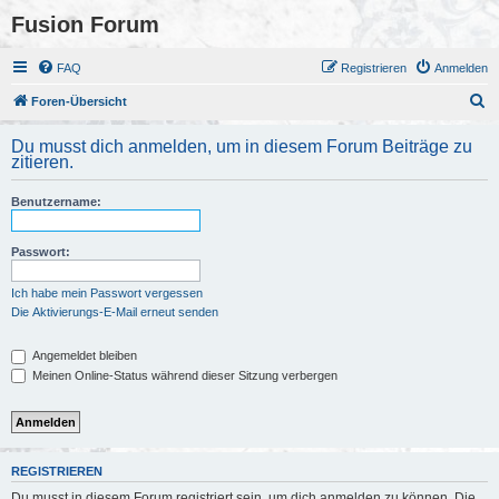
Fusion Forum
FAQ
Registrieren
Anmelden
S
Foren-Übersicht
u
Du musst dich anmelden, um in diesem Forum Beiträge zu
c
zitieren.
h
Benutzername:
e
Passwort:
Ich habe mein Passwort vergessen
Die Aktivierungs-E-Mail erneut senden
Angemeldet bleiben
Meinen Online-Status während dieser Sitzung verbergen
REGISTRIEREN
Du musst in diesem Forum registriert sein, um dich anmelden zu können. Die