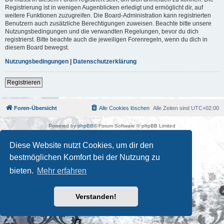
Registrierung ist in wenigen Augenblicken erledigt und ermöglicht dir, auf
weitere Funktionen zuzugreifen. Die Board-Administration kann registrierten
Benutzern auch zusätzliche Berechtigungen zuweisen. Beachte bitte unsere
Nutzungsbedingungen und die verwandten Regelungen, bevor du dich
registrierst. Bitte beachte auch die jeweiligen Forenregeln, wenn du dich in
diesem Board bewegst.
Nutzungsbedingungen
|
Datenschutzerklärung
Registrieren
Foren-Übersicht
Alle Cookies löschen
Alle Zeiten sind
UTC+02:00
Powered by
phpBB
® Forum Software © phpBB Limited
Deutsche Übersetzung durch
phpBB.de
Kulturkosmos Müritz e.V
|
Fusion Festival
|
Mastodon
|
Diese Website nutzt Cookies, um dir den
Datenschutz
|
Nutzungsbedingungen
bestmöglichen Komfort bei der Nutzung zu
bieten.
Mehr erfahren
Verstanden!