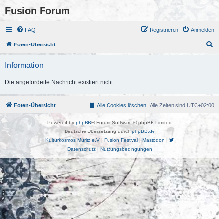
Fusion Forum
FAQ
Registrieren
Anmelden
S
Foren-Übersicht
u
Information
c
h
Die angeforderte Nachricht existiert nicht.
e
Foren-Übersicht
Alle Cookies löschen
Alle Zeiten sind
UTC+02:00
Powered by
phpBB
® Forum Software © phpBB Limited
Deutsche Übersetzung durch
phpBB.de
Kulturkosmos Müritz e.V
|
Fusion Festival
|
Mastodon
|
Datenschutz
|
Nutzungsbedingungen