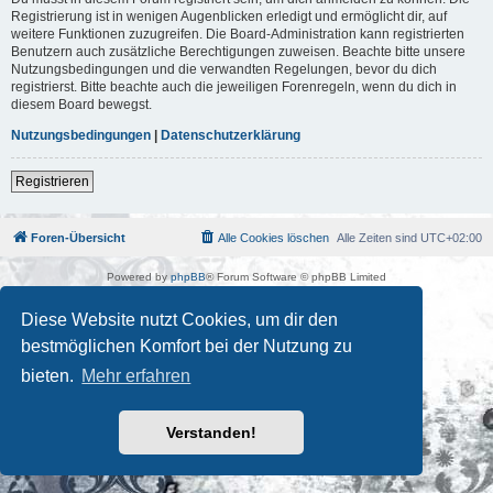
Registrierung ist in wenigen Augenblicken erledigt und ermöglicht dir, auf
weitere Funktionen zuzugreifen. Die Board-Administration kann registrierten
Benutzern auch zusätzliche Berechtigungen zuweisen. Beachte bitte unsere
Nutzungsbedingungen und die verwandten Regelungen, bevor du dich
registrierst. Bitte beachte auch die jeweiligen Forenregeln, wenn du dich in
diesem Board bewegst.
Nutzungsbedingungen
|
Datenschutzerklärung
Registrieren
Foren-Übersicht
Alle Cookies löschen
Alle Zeiten sind
UTC+02:00
Powered by
phpBB
® Forum Software © phpBB Limited
Deutsche Übersetzung durch
phpBB.de
Kulturkosmos Müritz e.V
|
Fusion Festival
|
Mastodon
|
Diese Website nutzt Cookies, um dir den
Datenschutz
|
Nutzungsbedingungen
bestmöglichen Komfort bei der Nutzung zu
bieten.
Mehr erfahren
Verstanden!