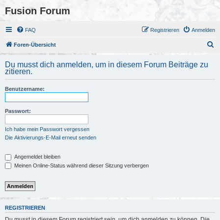
Fusion Forum
FAQ
Registrieren
Anmelden
S
Foren-Übersicht
u
Du musst dich anmelden, um in diesem Forum Beiträge zu
c
zitieren.
h
Benutzername:
e
Passwort:
Ich habe mein Passwort vergessen
Die Aktivierungs-E-Mail erneut senden
Angemeldet bleiben
Meinen Online-Status während dieser Sitzung verbergen
REGISTRIEREN
Du musst in diesem Forum registriert sein, um dich anmelden zu können. Die