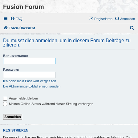
Fusion Forum
FAQ
Registrieren
Anmelden
S
Foren-Übersicht
u
Du musst dich anmelden, um in diesem Forum Beiträge zu
c
zitieren.
h
Benutzername:
e
Passwort:
Ich habe mein Passwort vergessen
Die Aktivierungs-E-Mail erneut senden
Angemeldet bleiben
Meinen Online-Status während dieser Sitzung verbergen
REGISTRIEREN
Du musst in diesem Forum registriert sein, um dich anmelden zu können. Die