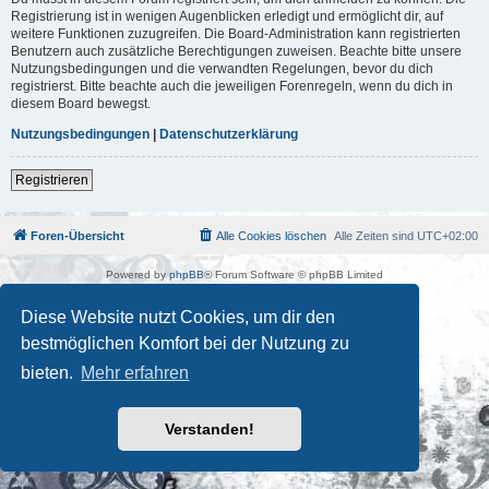
Registrierung ist in wenigen Augenblicken erledigt und ermöglicht dir, auf
weitere Funktionen zuzugreifen. Die Board-Administration kann registrierten
Benutzern auch zusätzliche Berechtigungen zuweisen. Beachte bitte unsere
Nutzungsbedingungen und die verwandten Regelungen, bevor du dich
registrierst. Bitte beachte auch die jeweiligen Forenregeln, wenn du dich in
diesem Board bewegst.
Nutzungsbedingungen
|
Datenschutzerklärung
Registrieren
Foren-Übersicht
Alle Cookies löschen
Alle Zeiten sind
UTC+02:00
Powered by
phpBB
® Forum Software © phpBB Limited
Deutsche Übersetzung durch
phpBB.de
Kulturkosmos Müritz e.V
|
Fusion Festival
|
Mastodon
|
Diese Website nutzt Cookies, um dir den
Datenschutz
|
Nutzungsbedingungen
bestmöglichen Komfort bei der Nutzung zu
bieten.
Mehr erfahren
Verstanden!