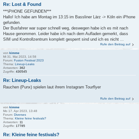
Re: Lost & Found
***iPHONE GEFUNDEN***
Hallo! Ich habe am Montag im 13:15 im Bassliner Lärz -> Köln ein iPhone
gefunden.
Der Busfahrer war super schnell weg, deswegen habe ich es mit nach
Hause genommen. Leider habe ich nach dem Aufladen gemerkt, dass
SIM und Kontrollzentrum komplett gesperrt sind und ich es nicht ...
Rufe den Beitrag auf
von
kimme
Mi 31. Mai 2023, 14:58
Forum:
Fusion Festival 2023
Thema:
Lineup-Leaks
Antworten:
362
Zugriffe:
430545
Re: Lineup-Leaks
Rauchen (Punx) spielen laut ihrem Instagram Tourflyer
Rufe den Beitrag auf
von
kimme
Mo 17. Apr 2023, 13:48
Forum:
Diverses
Thema:
Kleine feine festivals?
Antworten:
11
Zugriffe:
17785
Re: Kleine feine festivals?