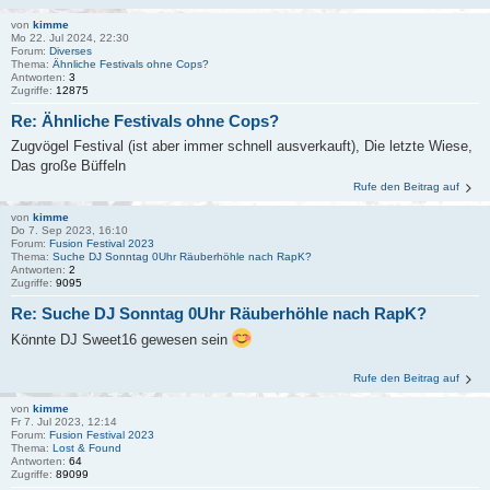
von
kimme
Mo 22. Jul 2024, 22:30
Forum:
Diverses
Thema:
Ähnliche Festivals ohne Cops?
Antworten:
3
Zugriffe:
12875
Re: Ähnliche Festivals ohne Cops?
Zugvögel Festival (ist aber immer schnell ausverkauft), Die letzte Wiese,
Das große Büffeln
Rufe den Beitrag auf
von
kimme
Do 7. Sep 2023, 16:10
Forum:
Fusion Festival 2023
Thema:
Suche DJ Sonntag 0Uhr Räuberhöhle nach RapK?
Antworten:
2
Zugriffe:
9095
Re: Suche DJ Sonntag 0Uhr Räuberhöhle nach RapK?
Könnte DJ Sweet16 gewesen sein
Rufe den Beitrag auf
von
kimme
Fr 7. Jul 2023, 12:14
Forum:
Fusion Festival 2023
Thema:
Lost & Found
Antworten:
64
Zugriffe:
89099