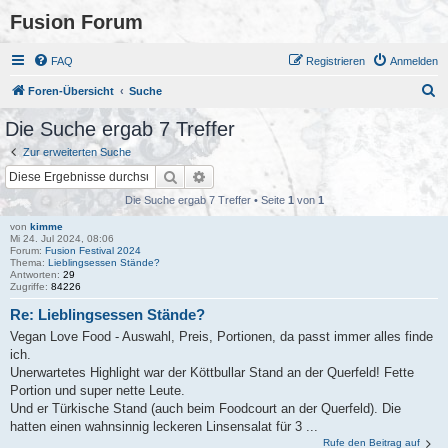
Fusion Forum
FAQ
Registrieren
Anmelden
S
Foren-Übersicht
Suche
u
Die Suche ergab 7 Treffer
c
Zur erweiterten Suche
h
Suche
Erweiterte Suche
e
Die Suche ergab 7 Treffer • Seite
1
von
1
von
kimme
Mi 24. Jul 2024, 08:06
Forum:
Fusion Festival 2024
Thema:
Lieblingsessen Stände?
Antworten:
29
Zugriffe:
84226
Re: Lieblingsessen Stände?
Vegan Love Food - Auswahl, Preis, Portionen, da passt immer alles finde
ich.
Unerwartetes Highlight war der Köttbullar Stand an der Querfeld! Fette
Portion und super nette Leute.
Und er Türkische Stand (auch beim Foodcourt an der Querfeld). Die
hatten einen wahnsinnig leckeren Linsensalat für 3 ...
Rufe den Beitrag auf