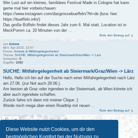
Wer Lust auf ein kleines, familiäres Festival Made in Cologne hat kann
gerne mal hier vorbeischauen:
https://www.instagram.com/dasgrossebueffeln/?hl=de (bzw. hier:
https://bueffeln.info/)
Das große Büffeln findet dieses Jahr zum 6. Mal statt, Location ist in
MeckPomm ca. 20 Minuten von der ...
Rufe den Beitrag auf
von
kimme
Mi 5. Apr 2023, 13:57
Forum:
Anreise & Mitfahrgelegenheiten
Thema:
SUCHE: Mitfahrgelegenheit ab Steiermark/Graz/Wien -> Lärz
Antworten:
0
Zugriffe:
1092
SUCHE: Mitfahrgelegenheit ab Steiermark/Graz/Wien -> Lärz
Hello, Hello ich bin auf der Suche nach einer Mitfahrgelegenheit nach Lärz
am 27.06. (zur Not auch 28.06.).
Am besten ab Graz oder irgendwo in der Steiermark, ab Wien könnte ich
aber auch irgendwie schaffen.
Zurück fahre ich dann mit meiner Clique :)
Würde mich mega über einen Roadtrip mit neuen ...
Rufe den Beitrag auf
Die Suche ergab 7 Treffer • Seite
1
von
1
Diese Website nutzt Cookies, um dir den
bestmöglichen Komfort bei der Nutzung zu