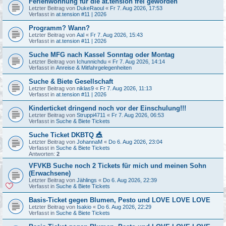
Ferienwohnung für die at.tension frei geworden
Letzter Beitrag von
DukeRaoul
«
Fr 7. Aug 2026, 17:53
Verfasst in
at.tension #11 | 2026
Programm? Wann?
Letzter Beitrag von
Aal
«
Fr 7. Aug 2026, 15:43
Verfasst in
at.tension #11 | 2026
Suche MFG nach Kassel Sonntag oder Montag
Letzter Beitrag von
Ichunnichdu
«
Fr 7. Aug 2026, 14:14
Verfasst in
Anreise & Mitfahrgelegenheiten
Suche & Biete Gesellschaft
Letzter Beitrag von
niklas9
«
Fr 7. Aug 2026, 11:13
Verfasst in
at.tension #11 | 2026
Kinderticket dringend noch vor der Einschulung!!!
Letzter Beitrag von
Struppi4711
«
Fr 7. Aug 2026, 06:53
Verfasst in
Suche & Biete Tickets
Suche Ticket DKBTQ 🎪
Letzter Beitrag von
JohannaM
«
Do 6. Aug 2026, 23:04
Verfasst in
Suche & Biete Tickets
Antworten:
2
VFVKB Suche noch 2 Tickets für mich und meinen Sohn
(Erwachsene)
Letzter Beitrag von
Jählings
«
Do 6. Aug 2026, 22:39
Verfasst in
Suche & Biete Tickets
Basis-Ticket gegen Blumen, Pesto und LOVE LOVE LOVE
Letzter Beitrag von
Isakio
«
Do 6. Aug 2026, 22:29
Verfasst in
Suche & Biete Tickets