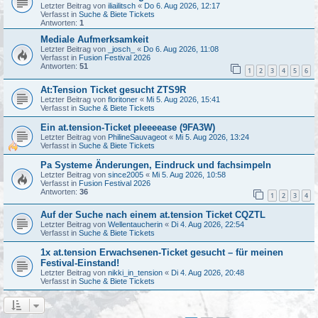
Letzter Beitrag von
iliailitsch
«
Do 6. Aug 2026, 12:17
Verfasst in
Suche & Biete Tickets
Antworten:
1
Mediale Aufmerksamkeit
Letzter Beitrag von
_josch_
«
Do 6. Aug 2026, 11:08
Verfasst in
Fusion Festival 2026
Antworten:
51
1
2
3
4
5
6
At:Tension Ticket gesucht ZTS9R
Letzter Beitrag von
floritoner
«
Mi 5. Aug 2026, 15:41
Verfasst in
Suche & Biete Tickets
Ein at.tension-Ticket pleeeease (9FA3W)
Letzter Beitrag von
PhilineSauvageot
«
Mi 5. Aug 2026, 13:24
Verfasst in
Suche & Biete Tickets
Pa Systeme Änderungen, Eindruck und fachsimpeln
Letzter Beitrag von
since2005
«
Mi 5. Aug 2026, 10:58
Verfasst in
Fusion Festival 2026
Antworten:
36
1
2
3
4
Auf der Suche nach einem at.tension Ticket CQZTL
Letzter Beitrag von
Wellentaucherin
«
Di 4. Aug 2026, 22:54
Verfasst in
Suche & Biete Tickets
1x at.tension Erwachsenen-Ticket gesucht – für meinen
Festival-Einstand!
Letzter Beitrag von
nikki_in_tension
«
Di 4. Aug 2026, 20:48
Verfasst in
Suche & Biete Tickets