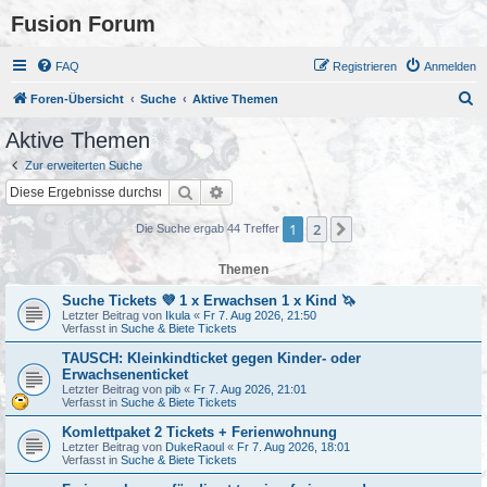
Fusion Forum
FAQ
Registrieren
Anmelden
S
Foren-Übersicht
Suche
Aktive Themen
u
Aktive Themen
c
Zur erweiterten Suche
h
Suche
Erweiterte Suche
e
1
2
Nächste
Die Suche ergab 44 Treffer
Themen
Suche Tickets 💜 1 x Erwachsen 1 x Kind 🦄
Letzter Beitrag von
Ikula
«
Fr 7. Aug 2026, 21:50
Verfasst in
Suche & Biete Tickets
TAUSCH: Kleinkindticket gegen Kinder- oder
Erwachsenenticket
Letzter Beitrag von
pib
«
Fr 7. Aug 2026, 21:01
Verfasst in
Suche & Biete Tickets
Komlettpaket 2 Tickets + Ferienwohnung
Letzter Beitrag von
DukeRaoul
«
Fr 7. Aug 2026, 18:01
Verfasst in
Suche & Biete Tickets