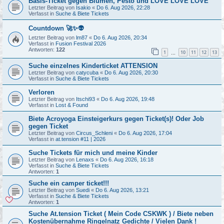
Basis-Ticket gegen Blumen, Pesto und LOVE LOVE LOVE
Letzter Beitrag von
Isakio
«
Do 6. Aug 2026, 22:28
Verfasst in
Suche & Biete Tickets
Countdown 🚀✨👽
Letzter Beitrag von
lm87
«
Do 6. Aug 2026, 20:34
Verfasst in
Fusion Festival 2026
Antworten:
122
1
10
11
12
13
…
Suche einzelnes Kinderticket ATTENSION
Letzter Beitrag von
catycuba
«
Do 6. Aug 2026, 20:30
Verfasst in
Suche & Biete Tickets
Verloren
Letzter Beitrag von
Itschi93
«
Do 6. Aug 2026, 19:48
Verfasst in
Lost & Found
Biete Acroyoga Einsteigerkurs gegen Ticket(s)! Oder Job
gegen Ticket
Letzter Beitrag von
Circus_Schleni
«
Do 6. Aug 2026, 17:04
Verfasst in
at.tension #11 | 2026
Suche Tickets für mich und meine Kinder
Letzter Beitrag von
Lenaxs
«
Do 6. Aug 2026, 16:18
Verfasst in
Suche & Biete Tickets
Antworten:
1
Suche ein camper ticket!!!
Letzter Beitrag von
Suedi
«
Do 6. Aug 2026, 13:21
Verfasst in
Suche & Biete Tickets
Antworten:
1
Suche At.tension Ticket ( Mein Code CSKWK ) / Biete neben
Kostenübernahme Ringelnatz Gedichte / Vielen Dank !